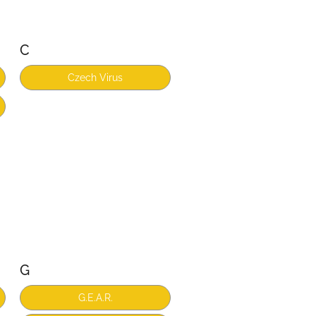
C
Czech Virus
G
G.E.A.R.