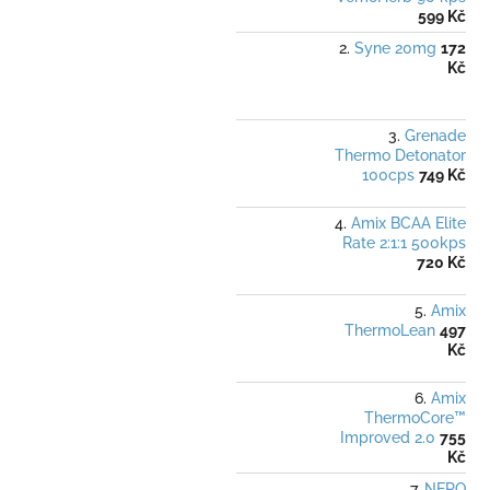
599 Kč
Syne 20mg
172
Kč
Grenade
Thermo Detonator
100cps
749 Kč
Amix BCAA Elite
Rate 2:1:1 500kps
720 Kč
Amix
ThermoLean
497
Kč
Amix
ThermoCore™
Improved 2.0
755
Kč
NERO