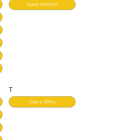
Quest Nutrition
T
Take a Whey