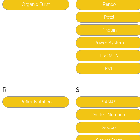
Organic Burst
Penco
Petzl
Pinguin
Power System
PROM-IN
PVL
R
S
Reflex Nutrition
SANAS
Scitec Nutrition
Sedco