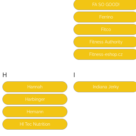
FA SO GOOD!
Ferrino
Fitco
Fitness Authority
Fitness-eshop.cz
H
I
Hannah
Indiana Jerky
Harbinger
Hemann
HI Tec Nutrition