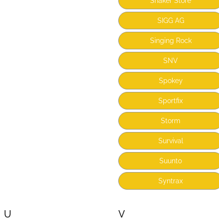
Shaker Store
SIGG AG
Singing Rock
SNV
Spokey
Sportfix
Storm
Survival
Suunto
Syntrax
U
V