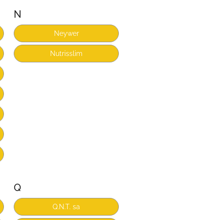
N
Neywer
Nutrisslim
Q
Q.N.T. sa