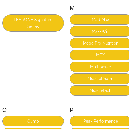
L
M
LEVRONE Signature
Mad Max
Series
MaxxWin
Mega Pro Nutrition
MEX
Multipower
MusclePharm
Muscletech
O
P
Olimp
Peak Performance