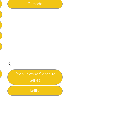
Grenade
K
Kevin Levrone Signature
Series
Koliba