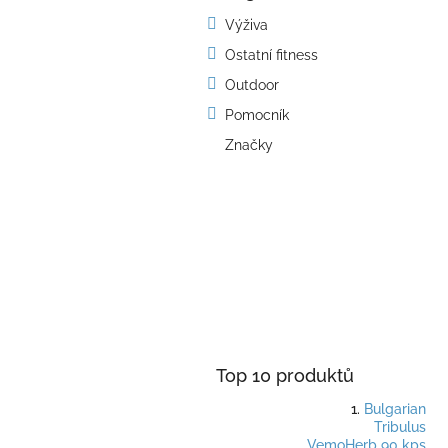
kategorie
s
Výživa
t
Ostatní fitness
r
a
Outdoor
n
Pomocník
n
í
Značky
p
a
n
e
l
Top 10 produktů
Bulgarian
Tribulus
VemoHerb 90 kps