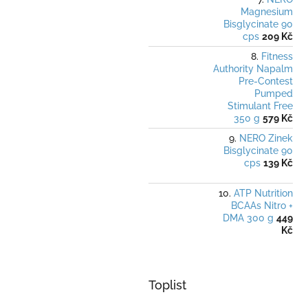
Magnesium
Bisglycinate 90
cps
209 Kč
Fitness
Authority Napalm
Pre-Contest
Pumped
Stimulant Free
350 g
579 Kč
NERO Zinek
Bisglycinate 90
cps
139 Kč
ATP Nutrition
BCAAs Nitro +
DMA 300 g
449
Kč
Toplist