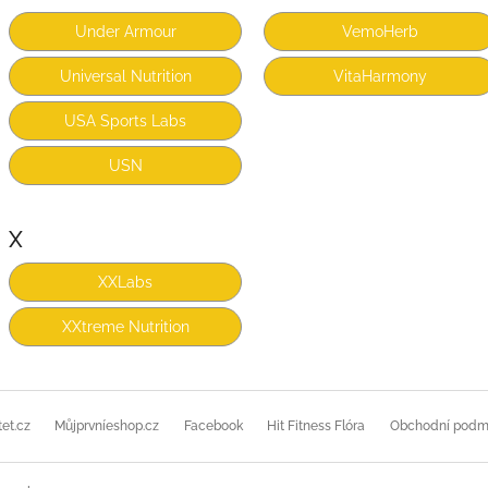
Under Armour
VemoHerb
Universal Nutrition
VitaHarmony
USA Sports Labs
USN
X
XXLabs
XXtreme Nutrition
et.cz
Můjprvníeshop.cz
Facebook
Hit Fitness Flóra
Obchodní podm