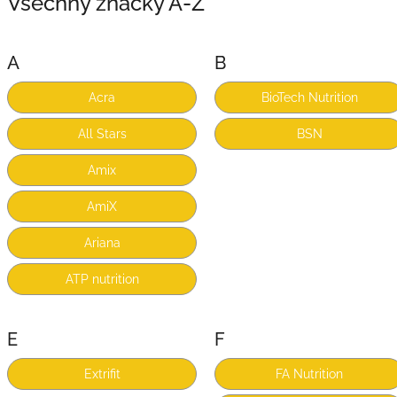
Všechny značky A-Z
A
B
Acra
BioTech Nutrition
All Stars
BSN
Amix
AmiX
Ariana
ATP nutrition
E
F
Extrifit
FA Nutrition