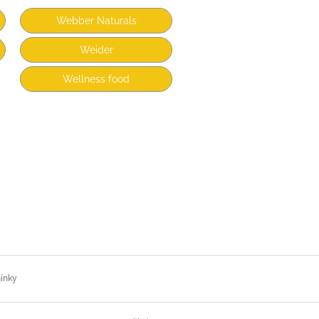
Webber Naturals
Weider
Wellness food
ínky