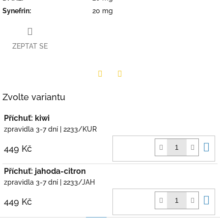
Synefrin
:
20 mg
ZEPTAT SE
Twitter
Facebook
Zvolte variantu
Příchuť: kiwi
zpravidla 3-7 dní
| 2233/KUR
D
449 Kč
k
Příchuť: jahoda-citron
zpravidla 3-7 dní
| 2233/JAH
D
449 Kč
k