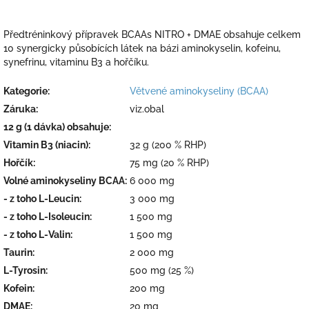
Předtréninkový přípravek BCAAs NITRO + DMAE obsahuje celkem
10 synergicky působících látek na bázi aminokyselin, kofeinu,
synefrinu, vitaminu B3 a hořčíku.
Kategorie
:
Větvené aminokyseliny (BCAA)
Záruka
:
viz.obal
12 g (1 dávka) obsahuje
:
Vitamin B3 (niacin)
:
32 g (200 % RHP)
Hořčík
:
75 mg (20 % RHP)
Volné aminokyseliny BCAA
:
6 000 mg
- z toho L-Leucin
:
3 000 mg
- z toho L-Isoleucin
:
1 500 mg
- z toho L-Valin
:
1 500 mg
Taurin
:
2 000 mg
L-Tyrosin
:
500 mg (25 %)
Kofein
:
200 mg
DMAE
:
20 mg