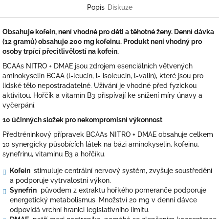
Popis
Diskuze
Obsahuje kofein, není vhodné pro děti a těhotné ženy. Denní dávka
(12 gramů) obsahuje 200 mg kofeinu. Produkt není vhodný pro
osoby trpící přecitlivělostí na kofein.
BCAAs NITRO + DMAE jsou zdrojem esenciálních větvených
aminokyselin BCAA (l-leucin, l- isoleucin, l-valin), které jsou pro
lidské tělo nepostradatelné. Užívání je vhodné před fyzickou
aktivitou. Hořčík a vitamín B3 přispívají ke snížení míry únavy a
vyčerpání.
10 účinných složek pro nekompromisní výkonnost
Předtréninkový přípravek BCAAs NITRO + DMAE obsahuje celkem
10 synergicky působících látek na bázi aminokyselin, kofeinu,
synefrinu, vitaminu B3 a hořčíku.
Kofein
stimuluje centrální nervový systém, zvyšuje soustředění
a podporuje vytrvalostní výkon.
Synefrin
původem z extraktu hořkého pomeranče podporuje
energetický metabolismus. Množství 20 mg v denní dávce
odpovídá vrchní hranici legislativního limitu.