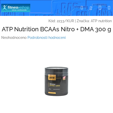
Přejít
Nák
Hledat
Přihlášení
na
obsah
koší
Kód:
2233/KUR
|
Značka:
ATP nutrition
ATP Nutrition BCAAs Nitro + DMA 300 g
Průměrné
Neohodnoceno
Podrobnosti hodnocení
hodnocení
produktu
je
0,0
z
5
hvězdiček.