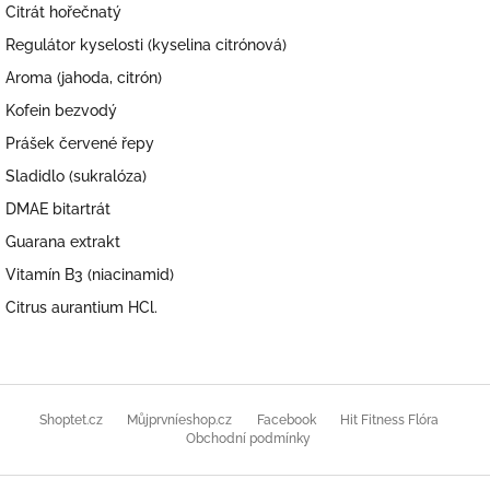
Citrát hořečnatý
Regulátor kyselosti (kyselina citrónová)
Aroma (jahoda, citrón)
Kofein bezvodý
Prášek červené řepy
Sladidlo (sukralóza)
DMAE bitartrát
Guarana extrakt
Vitamín B3 (niacinamid)
Citrus aurantium HCl.
Z
á
Shoptet.cz
Můjprvníeshop.cz
Facebook
Hit Fitness Flóra
p
Obchodní podmínky
a