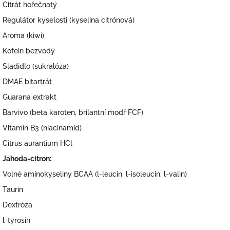
Citrát hořečnatý
Regulátor kyselosti (kyselina citrónová)
Aroma (kiwi)
Kofein bezvodý
Sladidlo (sukralóza)
DMAE bitartrát
Guarana extrakt
Barvivo (beta karoten, brilantní modř FCF)
Vitamín B3 (niacinamid)
Citrus aurantium HCl
Jahoda-citron
:
Volné aminokyseliny BCAA (l-leucin, l-isoleucin, l-valin)
Taurin
Dextróza
l-tyrosin