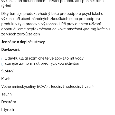
výkon až při dlouhodobém užívání po dobu alespoň několika
týdnů.
Díky tomu je produkt vhodný také pro podporu psychického
výkonu, při učení, náročných zkouškách nebo pro podporu
produktivity a pracovní výkonnosti. Při pravidelném užívání
doporučujeme nepřekračovat celkové množství 400 mg kofeinu
ze všech zdrojů za den.
Jedná se o doplněk stravy.
Dávkování:
1 dávku (12 g) rozmíchejte ve 200-250 ml vody
užívejte 20-30 minut před fyzickou aktivitou
Složení:
Kiwi:
Volné aminokyseliny BCAA (l-leucin, l-isoleucin, l-valin)
Taurin
Dextróza
l-tyrosin