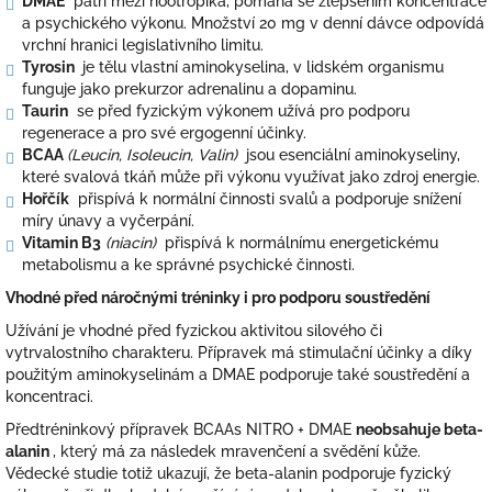
DMAE
patří mezi nootropika, pomáhá se zlepšením koncentrace
a psychického výkonu. Množství 20 mg v denní dávce odpovídá
vrchní hranici legislativního limitu.
Tyrosin
je tělu vlastní aminokyselina, v lidském organismu
funguje jako prekurzor adrenalinu a dopaminu.
Taurin
se před fyzickým výkonem užívá pro podporu
regenerace a pro své ergogenní účinky.
BCAA
(Leucin, Isoleucin, Valin)
jsou esenciální aminokyseliny,
které svalová tkáň může při výkonu využívat jako zdroj energie.
Hořčík
přispívá k normální činnosti svalů a podporuje snížení
míry únavy a vyčerpání.
Vitamin B3
(niacin)
přispívá k normálnímu energetickému
metabolismu a ke správné psychické činnosti.
Vhodné před náročnými tréninky i pro podporu soustředění
Užívání je vhodné před fyzickou aktivitou silového či
vytrvalostního charakteru. Přípravek má stimulační účinky a díky
použitým aminokyselinám a DMAE podporuje také soustředění a
koncentraci.
Předtréninkový přípravek BCAAs NITRO + DMAE
neobsahuje beta-
alanin
, který má za následek mravenčení a svědění kůže.
Vědecké studie totiž ukazují, že beta-alanin podporuje fyzický