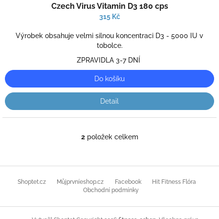
Czech Virus Vitamin D3 180 cps
hodnocení
produktu
315 Kč
je
5,0
Výrobek obsahuje velmi silnou koncentraci D3 - 5000 IU v
z
tobolce.
5
ZPRAVIDLA 3-7 DNÍ
hvězdiček.
Do košíku
Detail
2
položek celkem
O
v
l
á
Z
d
á
Shoptet.cz
Můjprvníeshop.cz
Facebook
Hit Fitness Flóra
a
p
Obchodní podmínky
c
a
í
t
p