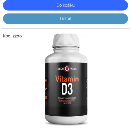
Do košíku
Detail
Kód:
2200
Průměrné