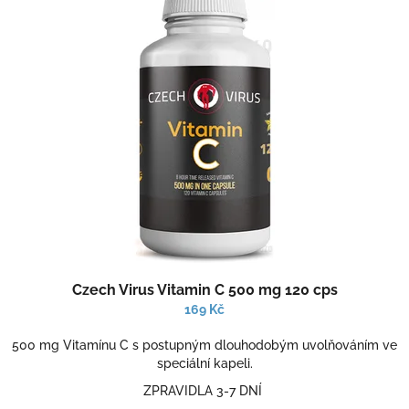
p
o
i
d
s
u
p
k
r
t
o
ů
d
u
k
t
ů
Czech Virus Vitamin C 500 mg 120 cps
169 Kč
500 mg Vitamínu C s postupným dlouhodobým uvolňováním ve
speciální kapeli.
ZPRAVIDLA 3-7 DNÍ