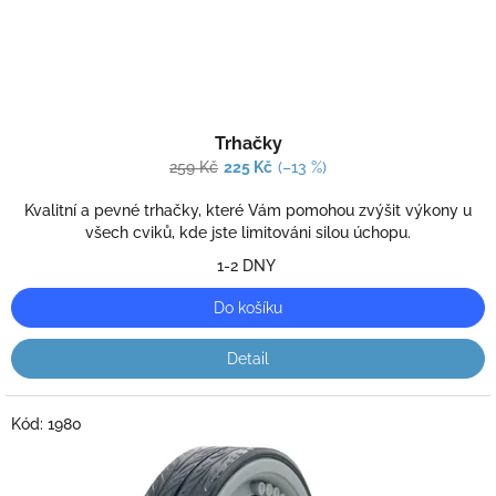
k
t
ů
Průměrné
Trhačky
hodnocení
produktu
259 Kč
225 Kč
(–13 %)
je
5,0
Kvalitní a pevné trhačky, které Vám pomohou zvýšit výkony u
z
všech cviků, kde jste limitováni silou úchopu.
5
1-2 DNY
hvězdiček.
Do košíku
Detail
Kód:
1980