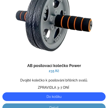
Průměrné
AB posilovací kolečko Power
hodnocení
produktu
235 Kč
je
2,0
Dvojité kolečko k posilování břišních svalů.
z
ZPRAVIDLA 3-7 DNÍ
5
hvězdiček.
Do košíku
Detail