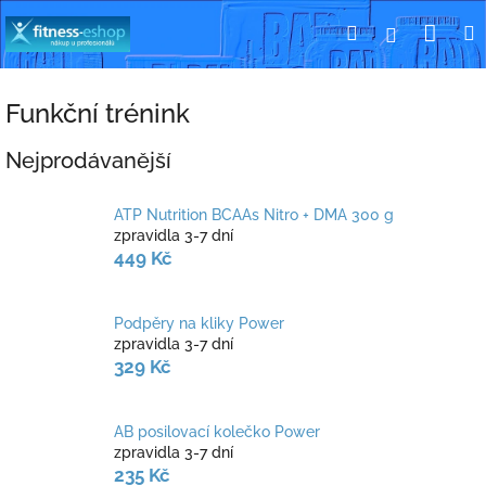
Přejít
Nák
Hledat
Přihlášení
na
obsah
koší
Funkční trénink
Nejprodávanější
ATP Nutrition BCAAs Nitro + DMA 300 g
zpravidla 3-7 dní
449 Kč
Podpěry na kliky Power
zpravidla 3-7 dní
329 Kč
AB posilovací kolečko Power
zpravidla 3-7 dní
235 Kč