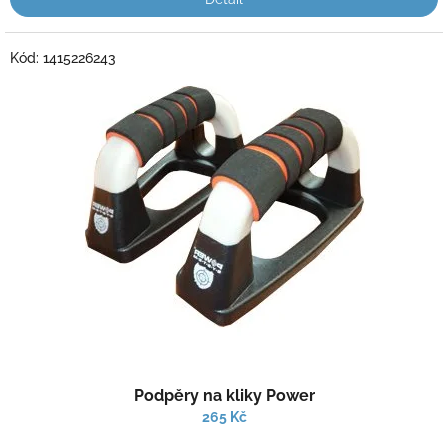
Kód:
1415226243
Průměrné
Podpěry na kliky Power
hodnocení
produktu
265 Kč
je