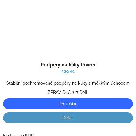
Průměrné
Podpěry na kliky Power
hodnocení
produktu
329 Kč
je
3,0
Stabilní pochromované podpěry na kliky s měkkým úchopem
z
ZPRAVIDLA 3-7 DNÍ
5
hvězdiček.
Do košíku
Detail
Kód:
2233/KUR