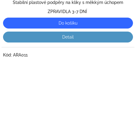
5,0
Stabilní plastové podpěry na kliky s měkkým úchopem
z
ZPRAVIDLA 3-7 DNÍ
5
hvězdiček.
Do košíku
Detail
Kód:
ARA011