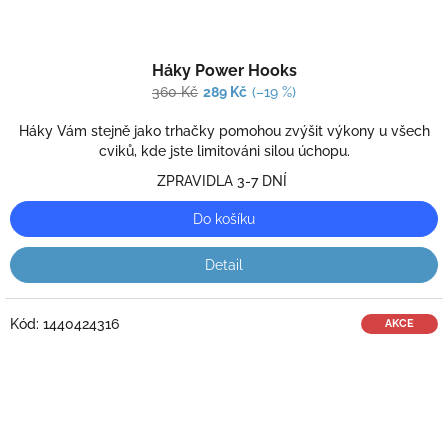
Průměrné
Háky Power Hooks
hodnocení
produktu
360 Kč
289 Kč
(–19 %)
je
2,0
Háky Vám stejně jako trhačky pomohou zvýšit výkony u všech
z
cviků, kde jste limitováni silou úchopu.
5
ZPRAVIDLA 3-7 DNÍ
hvězdiček.
Do košíku
Detail
Kód:
1440424316
AKCE