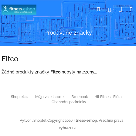
Přejít
Nák
Hledat
Přihlášení
na
obsah
koší
Prodávané značky
Fitco
Žádné produkty značky
Fitco
nebyly nalezeny...
Z
á
Shoptet.cz
Můjprvníeshop.cz
Facebook
Hit Fitness Flóra
p
Obchodní podmínky
a
t
Copyright 2026
fitness-eshop
. Všechna práva
Vytvořil Shoptet
í
vyhrazena.