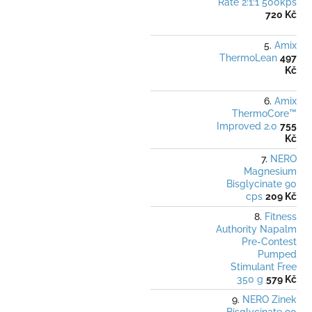
Rate 2:1:1 500kps
720 Kč
Amix
ThermoLean
497
Kč
Amix
ThermoCore™
Improved 2.0
755
Kč
NERO
Magnesium
Bisglycinate 90
cps
209 Kč
Fitness
Authority Napalm
Pre-Contest
Pumped
Stimulant Free
350 g
579 Kč
NERO Zinek