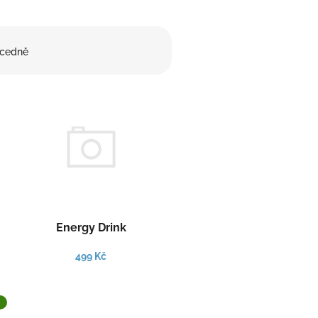
cedně
Energy Drink
499 Kč