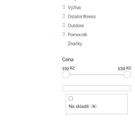
kategorie
s
Výživa
t
Ostatní fitness
r
a
Outdoor
n
Pomocník
n
í
Značky
p
a
Cena
n
319
Kč
539
Kč
e
l
Na skladě
1