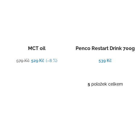
MCT oil
Penco Restart Drink 700g
579 Kč
529 Kč
(–8 %)
539 Kč
5
položek celkem
O
v
l
á
d
a
c
í
p