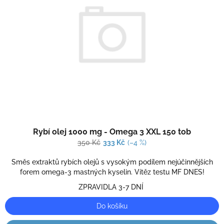
Průměrné
Rybí olej 1000 mg - Omega 3 XXL 150 tob
hodnocení
produktu
350 Kč
333 Kč
(–4 %)
je
2,0
Směs extraktů rybích olejů s vysokým podílem nejúčinnějších
z
forem omega-3 mastných kyselin. Vítěz testu MF DNES!
5
ZPRAVIDLA 3-7 DNÍ
hvězdiček.
Do košíku