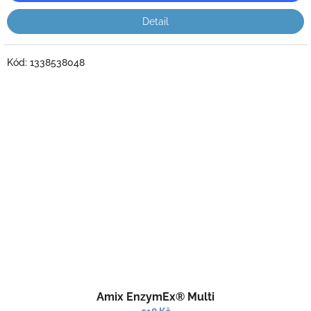
Detail
Kód:
1338538048
Průměrné
Amix EnzymEx® Multi
hodnocení
produktu