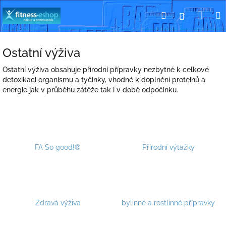
Přejít
Nák
Hledat
Přihlášení
na
obsah
koší
Ostatní výživa
Ostatní výživa obsahuje přírodní přípravky nezbytné k celkové
detoxikaci organismu a tyčinky, vhodné k doplnění proteinů a
energie jak v průběhu zátěže tak i v době odpočinku.
FA So good!®
Přírodní výtažky
Zdravá výživa
bylinné a rostlinné přípravky