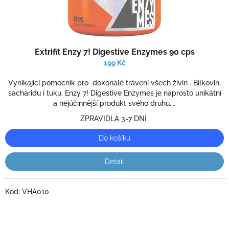
t
ů
Extrifit Enzy 7! Digestive Enzymes 90 cps
199 Kč
Vynikající pomocník pro dokonalé trávení všech živin . Bílkovin,
sacharidu i tuku. Enzy 7! Digestive Enzymes je naprosto unikátní
a nejúčinnější produkt svého druhu....
ZPRAVIDLA 3-7 DNÍ
Do košíku
Detail
Kód:
VHA010