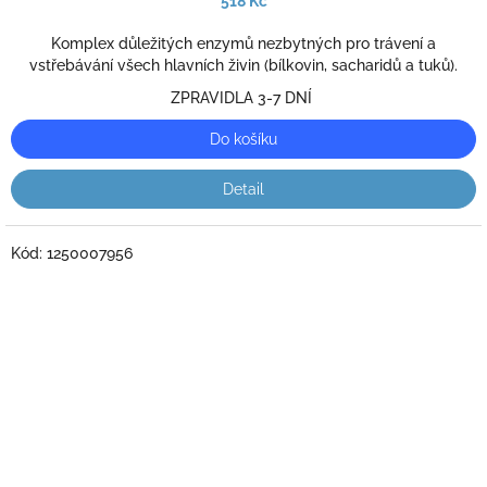
518 Kč
je
3,0
Komplex důležitých enzymů nezbytných pro trávení a
z
vstřebávání všech hlavních živin (bílkovin, sacharidů a tuků).
5
ZPRAVIDLA 3-7 DNÍ
hvězdiček.
Do košíku
Detail
Kód:
1250007956