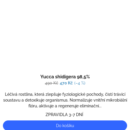
Průměrné
Yucca shidigera 98,5%
hodnocení
produktu
490 Kč
470 Kč
(–4 %)
je
5,0
Léčivá rostlina, která zlepšuje fyziologické pochody, čistí trávící
z
soustavu a detoxikuje organismus. Normalizuje vnitřní mikrobiální
5
flóru, aktivuje a regeneruje eliminační...
hvězdiček.
ZPRAVIDLA 3-7 DNÍ
Do košíku