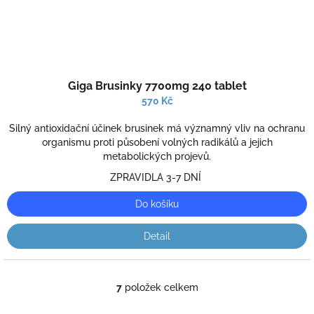
Průměrné
Giga Brusinky 7700mg 240 tablet
hodnocení
produktu
570 Kč
je
1,0
Silný antioxidační účinek brusinek má významný vliv na ochranu
z
organismu proti působení volných radikálů a jejich
5
metabolických projevů.
hvězdiček.
ZPRAVIDLA 3-7 DNÍ
Do košíku
Detail
7
položek celkem
O
v