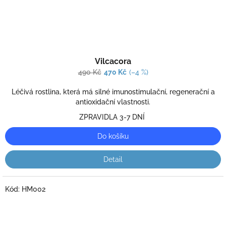
Průměrné
Vilcacora
hodnocení
produktu
490 Kč
470 Kč
(–4 %)
je
5,0
Léčivá rostlina, která má silné imunostimulační, regenerační a
z
antioxidační vlastnosti.
5
ZPRAVIDLA 3-7 DNÍ
hvězdiček.
Do košíku
Detail
Kód:
HM002