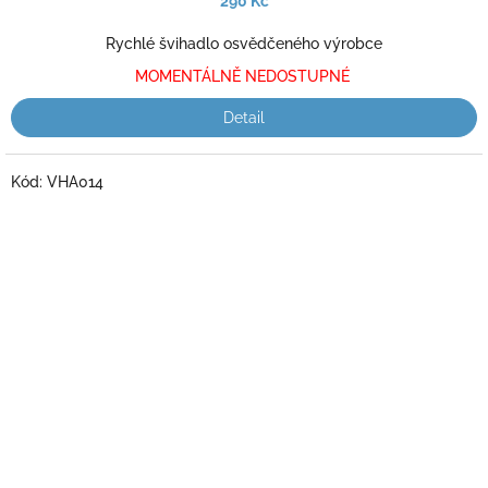
290 Kč
je
4,0
Rychlé švihadlo osvědčeného výrobce
z
MOMENTÁLNĚ NEDOSTUPNÉ
5
hvězdiček.
Detail
Kód:
VHA014