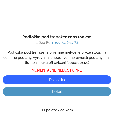
Průměrné
Podložka pod trenažer 200x100 cm
hodnocení
produktu
1 690 Kč
1 390 Kč
(–17 %)
je
4,0
Podložka pod trenažer z příjemné měkčené pryže slouží na
z
ochranu podlahy, vyrovnání případných nerovností podlahy a na
5
tlumení hluku při cvičení (200x100x1,5)
hvězdiček.
MOMENTÁLNĚ NEDOSTUPNÉ
Do košíku
Detail
11
položek celkem
O