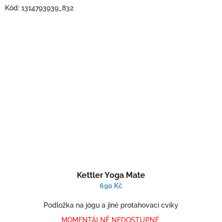
Kód:
1314793939_832
Průměrné
Kettler Yoga Mate
hodnocení
produktu
690 Kč
je
1,0
Podložka na jógu a jiné protahovací cviky
z
MOMENTÁLNĚ NEDOSTUPNÉ