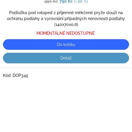
produktu
990 Kč
790 Kč
(–20 %)
je
3,0
Podložka pod rotoped z příjemné měkčené pryže slouží na
z
ochranu podlahy a vyrovnání případných nerovností podlahy
5
(140x70x0,6)
hvězdiček.
MOMENTÁLNĚ NEDOSTUPNÉ
Do košíku
Detail
Kód:
DOP345