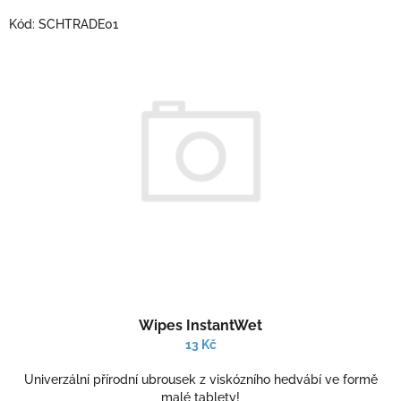
o
V
Kód:
SCHTRADE01
d
ý
u
p
k
i
t
s
ů
p
r
o
d
u
k
t
ů
Průměrné
Wipes InstantWet
hodnocení
produktu
13 Kč
je
5,0
Univerzální přírodní ubrousek z viskózního hedvábí ve formě
z
malé tablety!