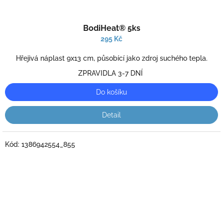
Průměrné
BodiHeat® 5ks
hodnocení
produktu
295 Kč
je
3,0
Hřejivá náplast 9x13 cm, působící jako zdroj suchého tepla.
z
ZPRAVIDLA 3-7 DNÍ
5
hvězdiček.
Do košíku
Detail
Kód:
1386942554_855