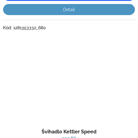
Detail
Kód:
1281353332_680
Průměrné
Švihadlo Kettler Speed
hodnocení
produktu