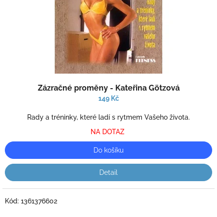
Průměrné
Zázračné proměny - Kateřina Götzová
hodnocení
produktu
149 Kč
je
1,0
Rady a tréninky, které ladí s rytmem Vašeho života.
z
NA DOTAZ
5
hvězdiček.
Do košíku
Detail
Kód:
1361376602