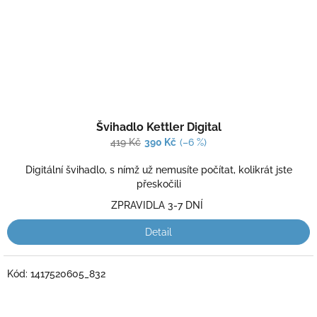
Průměrné
Švihadlo Kettler Digital
hodnocení
produktu
419 Kč
390 Kč
(–6 %)
je
4,0
Digitální švihadlo, s nímž už nemusíte počítat, kolikrát jste
z
přeskočili
5
ZPRAVIDLA 3-7 DNÍ
hvězdiček.
Detail
Kód:
1417520605_832