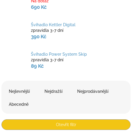
Na dotaz
690 Kč
Švihadlo Kettler Digital
zpravidla 3-7 dní
390 Kč
Švihadlo Power System Skip
zpravidla 3-7 dní
89 Kč
Ř
a
Nejlevnější
Nejdražší
Nejprodávanější
z
e
Abecedně
n
í
p
Otevřít filtr
r