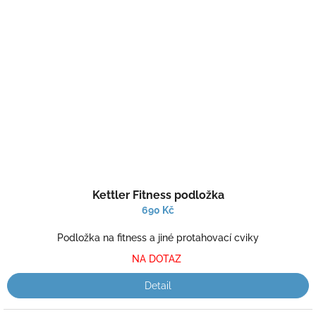
Průměrné
Kettler Fitness podložka
hodnocení
produktu
690 Kč
je
2,5
Podložka na fitness a jiné protahovací cviky
z
NA DOTAZ
5
hvězdiček.
Detail