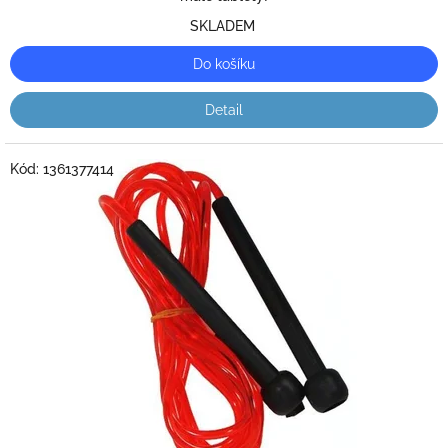
5
SKLADEM
hvězdiček.
Do košíku
Detail
Kód:
1361377414