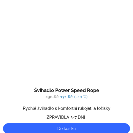
Průměrné
Švihadlo Power Speed Rope
hodnocení
produktu
190 Kč
171 Kč
(–10 %)
je
2,0
Rychlé švihadlo s komfortní rukojetí a ložisky
z
ZPRAVIDLA 3-7 DNÍ
5
hvězdiček.
Do košíku