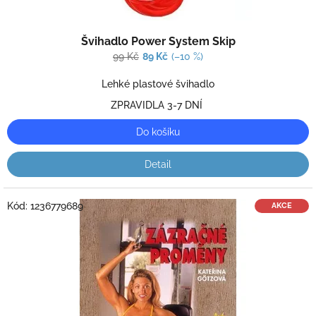
Průměrné
Švihadlo Power System Skip
hodnocení
produktu
99 Kč
89 Kč
(–10 %)
je
4,0
Lehké plastové švihadlo
z
ZPRAVIDLA 3-7 DNÍ
5
hvězdiček.
Do košíku
Detail
Kód:
1236779689
AKCE