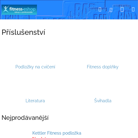
Přejít
Nák
Hledat
Přihlášení
na
obsah
koší
Příslušenství
Podložky na cvičení
Fitness doplňky
Literatura
Švihadla
Nejprodávanější
Kettler Fitness podložka