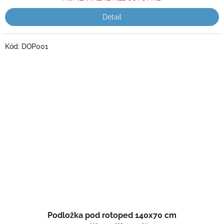
5
hvězdiček.
Detail
Kód:
DOP001
Průměrné
Podložka pod rotoped 140x70 cm
hodnocení