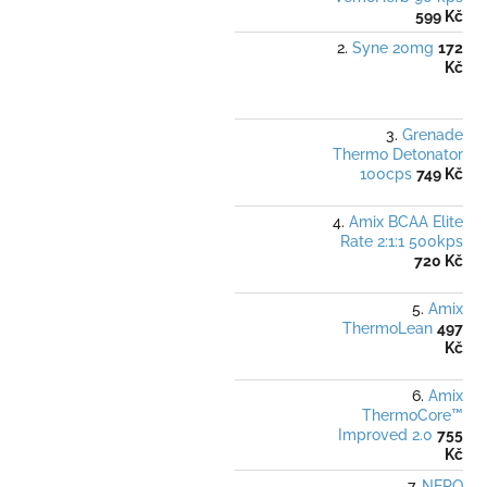
599 Kč
Syne 20mg
172
Kč
Grenade
Thermo Detonator
100cps
749 Kč
Amix BCAA Elite
Rate 2:1:1 500kps
720 Kč
Amix
ThermoLean
497
Kč
Amix
ThermoCore™
Improved 2.0
755
Kč
NERO