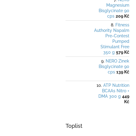
Magnesium
Bisglycinate 90
cps
209 Kč
Fitness
Authority Napalm
Pre-Contest
Pumped
Stimulant Free
350 g
579 Kč
NERO Zinek
Bisglycinate 90
cps
139 Kč
ATP Nutrition
BCAAs Nitro +
DMA 300 g
449
Kč
Toplist