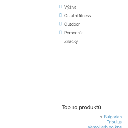
kategorie
s
Výživa
t
Ostatní fitness
r
a
Outdoor
n
Pomocník
n
í
Značky
p
a
n
e
l
Top 10 produktů
Bulgarian
Tribulus
VemoHerb 90 kps