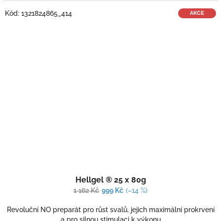
Kód:
1321824865_414
AKCE
Průměrné
Hellgel ® 25 x 80g
hodnocení
produktu
1 162 Kč
999 Kč
(–14 %)
je
3,0
Revoluční NO preparát pro růst svalů, jejich maximální prokrvení
z
a pro silnou stimulaci k výkonu