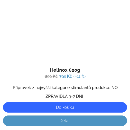
Průměrné
Hellnox 620g
hodnocení
produktu
899 Kč
799 Kč
(–11 %)
je
2,0
Přípravek z nejvyšší kategorie stimulantů produkce NO
z
ZPRAVIDLA 3-7 DNÍ
5
hvězdiček.
Do košíku
Detail