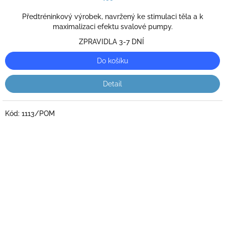
je
5,0
Předtréninkový výrobek, navržený ke stimulaci těla a k
z
maximalizaci efektu svalové pumpy.
5
ZPRAVIDLA 3-7 DNÍ
hvězdiček.
Do košíku
Detail
Kód:
1113/POM