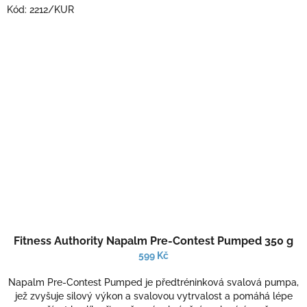
Kód:
2212/KUR
Průměrné
Fitness Authority Napalm Pre-Contest Pumped 350 g
hodnocení
produktu
599 Kč
je
5,0
Napalm Pre-Contest Pumped je předtréninková svalová pumpa,
z
jež zvyšuje silový výkon a svalovou vytrvalost a pomáhá lépe