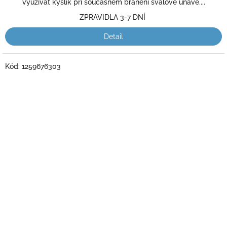
5
využívat kyslík při současném bránění svalové únavě....
hvězdiček.
ZPRAVIDLA 3-7 DNÍ
Detail
Kód:
1259676303