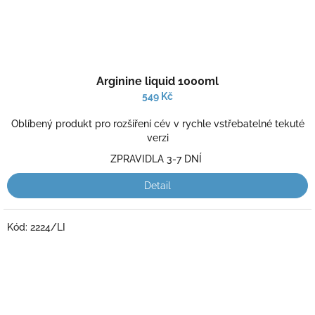
Průměrné
Arginine liquid 1000ml
hodnocení
produktu
549 Kč
je
3,0
Oblíbený produkt pro rozšíření cév v rychle vstřebatelné tekuté
z
verzi
5
ZPRAVIDLA 3-7 DNÍ
hvězdiček.
Detail
Kód:
2224/LI