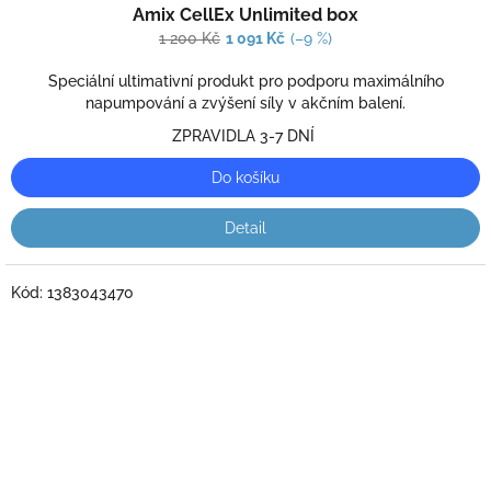
Amix CellEx Unlimited box
hodnocení
produktu
1 200 Kč
1 091 Kč
(–9 %)
je
5,0
Speciální ultimativní produkt pro podporu maximálního
z
napumpování a zvýšení síly v akčním balení.
5
ZPRAVIDLA 3-7 DNÍ
hvězdiček.
Do košíku
Detail
Kód:
1383043470