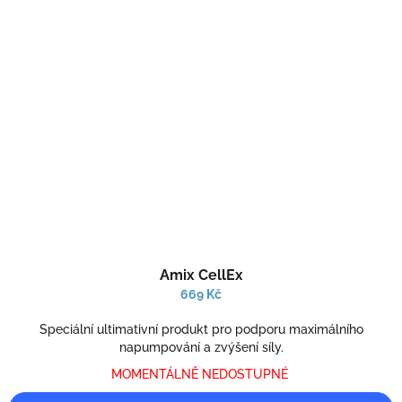
Průměrné
Amix CellEx
hodnocení
produktu
669 Kč
je
5,0
Speciální ultimativní produkt pro podporu maximálního
z
napumpování a zvýšení síly.
5
MOMENTÁLNĚ NEDOSTUPNÉ
hvězdiček.