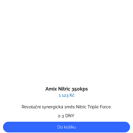
Průměrné
Amix Nitric 350kps
hodnocení
produktu
1 123 Kč
je
4,0
Revoluční synergická směs Nitric Triple Force.
z
2-3 DNY
5
hvězdiček.
Do košíku