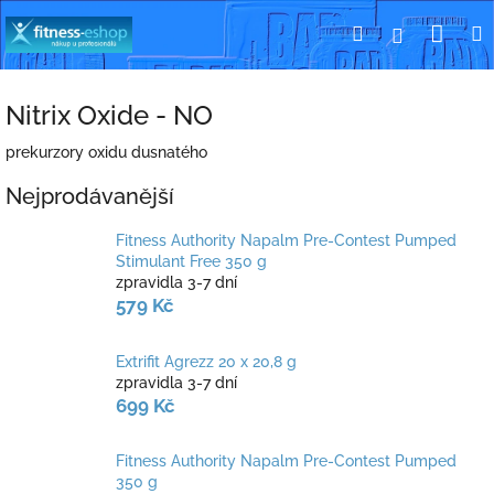
Přejít
Nák
Hledat
Přihlášení
na
obsah
koší
Nitrix Oxide - NO
prekurzory oxidu dusnatého
Nejprodávanější
Fitness Authority Napalm Pre-Contest Pumped
Stimulant Free 350 g
zpravidla 3-7 dní
579 Kč
Extrifit Agrezz 20 x 20,8 g
zpravidla 3-7 dní
699 Kč
Fitness Authority Napalm Pre-Contest Pumped
350 g