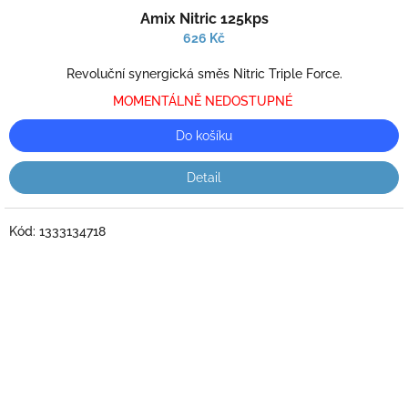
Průměrné
Amix Nitric 125kps
hodnocení
produktu
626 Kč
je
3,0
Revoluční synergická směs Nitric Triple Force.
z
MOMENTÁLNĚ NEDOSTUPNÉ
5
hvězdiček.
Do košíku
Detail
Kód:
1333134718