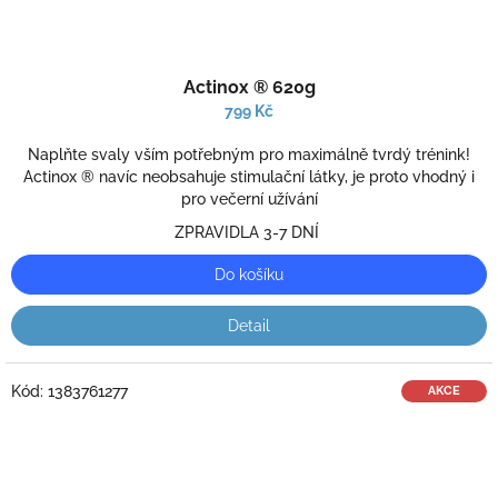
Průměrné
Actinox ® 620g
hodnocení
produktu
799 Kč
je
2,7
Naplňte svaly vším potřebným pro maximálně tvrdý trénink!
z
Actinox ® navíc neobsahuje stimulační látky, je proto vhodný i
5
pro večerní užívání
hvězdiček.
ZPRAVIDLA 3-7 DNÍ
Do košíku
Detail
Kód:
1383761277
AKCE