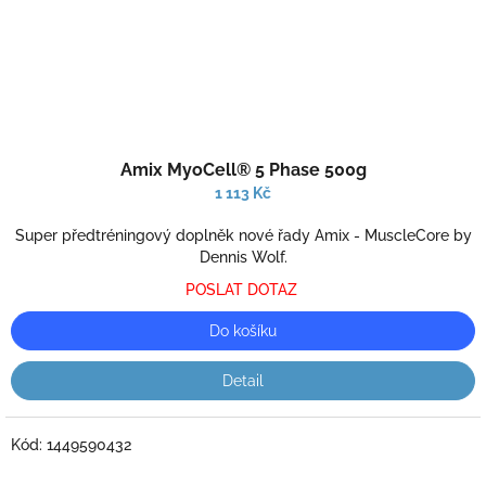
Amix MyoCell® 5 Phase 500g
1 113 Kč
Super předtréningový doplněk nové řady Amix - MuscleCore by
Dennis Wolf.
POSLAT DOTAZ
Do košíku
Detail
Kód:
1449590432