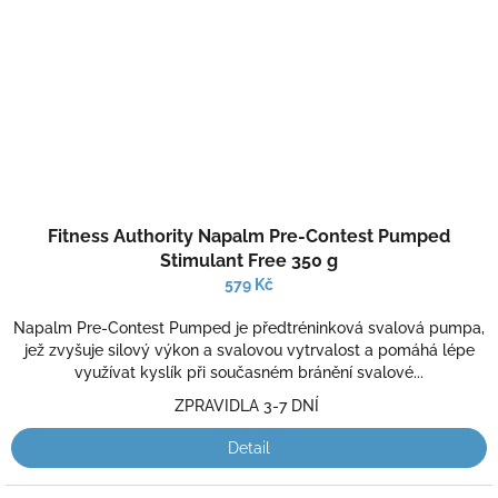
Průměrné
Fitness Authority Napalm Pre-Contest Pumped
hodnocení
produktu
Stimulant Free 350 g
je
579 Kč
5,0
z
Napalm Pre-Contest Pumped je předtréninková svalová pumpa,
5
jež zvyšuje silový výkon a svalovou vytrvalost a pomáhá lépe
hvězdiček.
využívat kyslík při současném bránění svalové...
ZPRAVIDLA 3-7 DNÍ
Detail