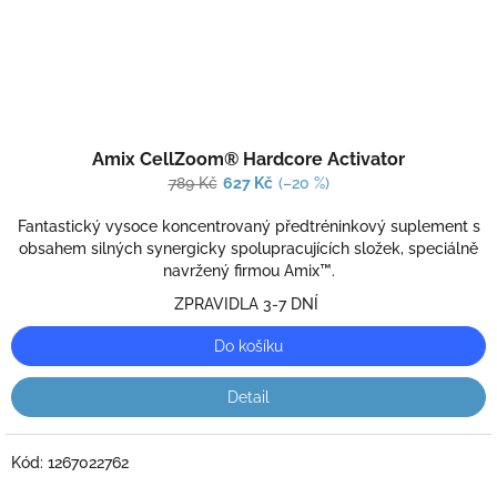
Průměrné
Amix CellZoom® Hardcore Activator
hodnocení
produktu
789 Kč
627 Kč
(–20 %)
je
5,0
Fantastický vysoce koncentrovaný předtréninkový suplement s
z
obsahem silných synergicky spolupracujících složek, speciálně
5
navržený firmou Amix™.
hvězdiček.
ZPRAVIDLA 3-7 DNÍ
Do košíku
Detail
Kód:
1267022762