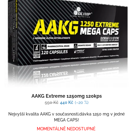
Průměrné
AAKG Extreme 1250mg 120kps
hodnocení
produktu
550 Kč
440 Kč
(–20 %)
je
3,0
Nejvyšší kvalita AAKG v současnosti,dávka 1250 mg v jedné
z
MEGA CAPS!
5
MOMENTÁLNĚ NEDOSTUPNÉ
hvězdiček.