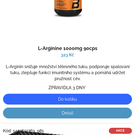
u
k
t
ů
Průměrné
L-Arginine 1000mg 90cps
hodnocení
produktu
323 Kč
je
2,0
L-Arginin snižuje množství tělesného tuku, podporuje spalovaní
z
tuku, zlepšuje funkci imunitního systému a pomáhá udržet
5
pružnost cév.
hvězdiček.
ZPRAVIDLA 3 DNY
Do košíku
Detail
Kód:
1422622763_981
AKCE