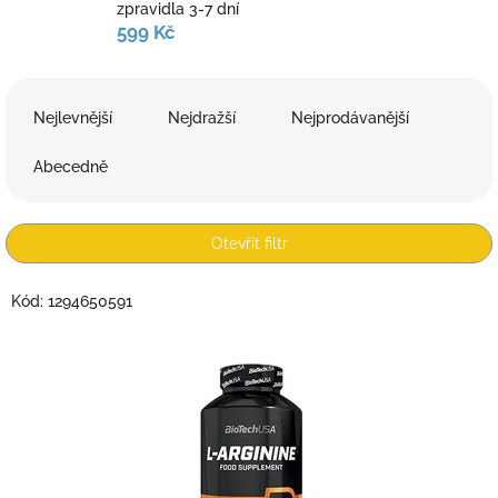
zpravidla 3-7 dní
599 Kč
Ř
a
Nejlevnější
Nejdražší
Nejprodávanější
z
e
Abecedně
n
í
p
Otevřít filtr
r
o
V
Kód:
1294650591
d
ý
u
p
k
i
t
s
ů
p
r
o
d