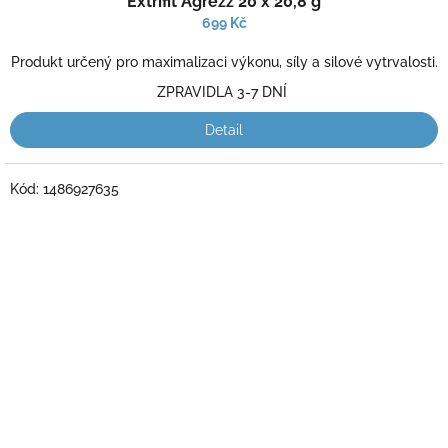
Extrifit Agrezz 20 x 20,8 g
hodnocení
produktu
699 Kč
je
5,0
Produkt určený pro maximalizaci výkonu, síly a silové vytrvalosti.
z
ZPRAVIDLA 3-7 DNÍ
5
hvězdiček.
Detail
Kód:
1486927635