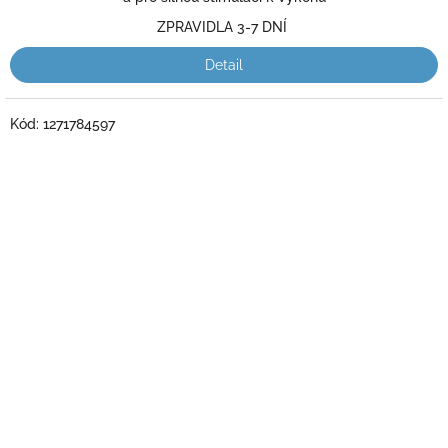
5
ZPRAVIDLA 3-7 DNÍ
hvězdiček.
Detail
Kód:
1271784597
Průměrné