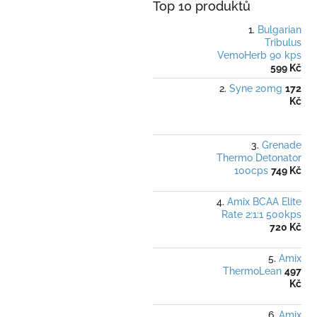
Top 10 produktů
Bulgarian
Tribulus
VemoHerb 90 kps
599 Kč
Syne 20mg
172
Kč
Grenade
Thermo Detonator
100cps
749 Kč
Amix BCAA Elite
Rate 2:1:1 500kps
720 Kč
Amix
ThermoLean
497
Kč
Amix