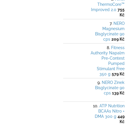
ThermoCore™
Improved 2.0
755
Kč
NERO
Magnesium
Bisglycinate 90
cps
209 Kč
Fitness
Authority Napalm
Pre-Contest
Pumped
Stimulant Free
350 g
579 Kč
NERO Zinek
Bisglycinate 90
cps
139 Kč
ATP Nutrition
BCAAs Nitro +
DMA 300 g
449
Kč