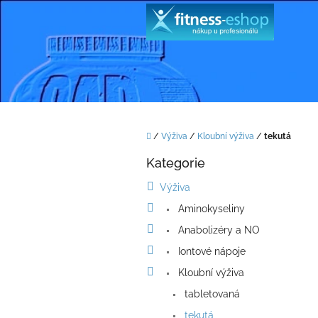
Přejít
na
obsah
Domů
/
Výživa
/
Kloubní výživa
/
tekutá
P
Kategorie
o
Přeskočit
kategorie
s
Výživa
t
Aminokyseliny
r
a
Anabolizéry a NO
n
Iontové nápoje
n
í
Kloubní výživa
p
tabletovaná
a
tekutá