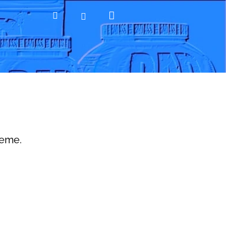
Nákupní
Hledat
Přihlášení
košík
jeme.