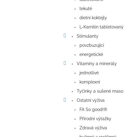
tekuté
dietní koktejly
L-Karnitin tabletovaný
Stimulanty
povzbuzující
energetické
Vitamíny a minerály
jednotlivé
komplexní
Tyčinky a sušené maso
Ostatní výživa
FA So good!®
Přírodní výtažky
Zdravá výživa