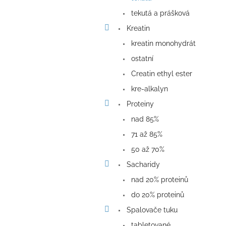
n
e
tekutá a prášková
l
Kreatin
kreatin monohydrát
ostatní
Creatin ethyl ester
kre-alkalyn
Proteiny
nad 85%
71 až 85%
50 až 70%
Sacharidy
nad 20% proteinů
do 20% proteinů
Spalovače tuku
tabletované