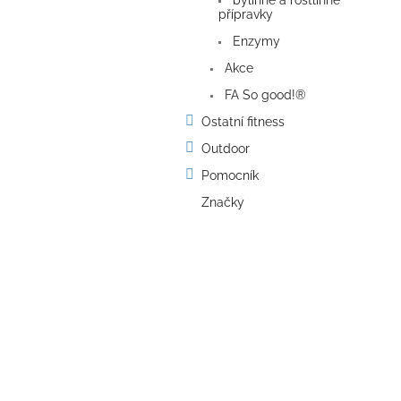
bylinné a rostlinné
přípravky
Enzymy
Akce
FA So good!®
Ostatní fitness
Outdoor
Pomocník
Značky