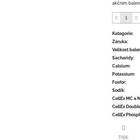
hvězdiček.
akčním balení
Kategorie
:
Záruka
:
Velikost bale
Sacharidy
:
Calsium
:
Potassium
:
Fosfor
:
Sodík
:
CellEx MC a N
CellEx Doubl
CellEx Phosp
TISK