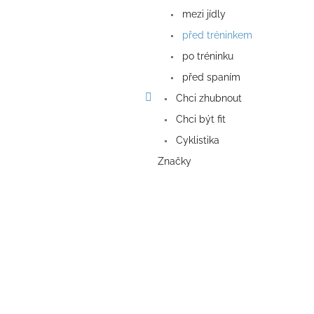
a
mezi jídly
n
e
před tréninkem
l
po tréninku
před spaním
Chci zhubnout
Chci být fit
Cyklistika
Značky