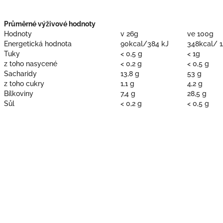
Průměrné výživové hodnoty
Hodnoty
v 26g
ve 100g
Energetická hodnota
90kcal/384 kJ
348kcal/ 1
Tuky
< 0,5 g
< 1g
z toho nasycené
< 0,2 g
< 0,5 g
Sacharidy
13,8 g
53 g
z toho cukry
1,1 g
4,2 g
Bílkoviny
7,4 g
28,5 g
Sůl
< 0,2 g
< 0,5 g