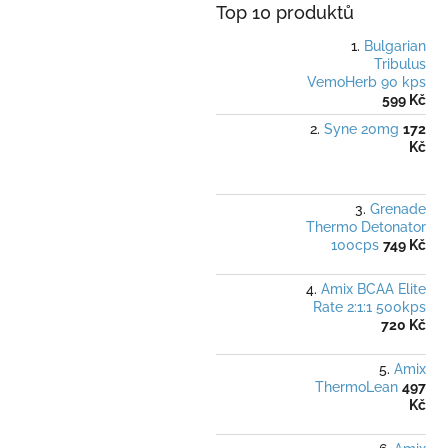
Top 10 produktů
Bulgarian
Tribulus
VemoHerb 90 kps
599 Kč
Syne 20mg
172
Kč
Grenade
Thermo Detonator
100cps
749 Kč
Amix BCAA Elite
Rate 2:1:1 500kps
720 Kč
Amix
ThermoLean
497
Kč