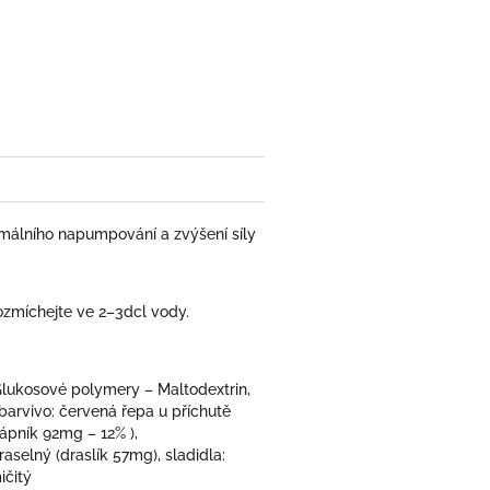
book
ximálního napumpování a zvýšení síly
ozmíchejte ve 2–3dcl vody.
Glukosové polymery – Maltodextrin,
 barvivo: červená řepa u příchutě
ápník 92mg – 12% ),
elný (draslík 57mg), sladidla:
ičitý