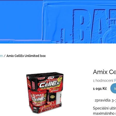
em
/
Amix CellEx Unlimited box
Amix Ce
Průměrné
1 hodnocení
hodnocení
1
1 091 Kč
produktu
je
Měrná
zpravidla 3-
5,0
cena:
z
Speciální ult
5
maximálního 