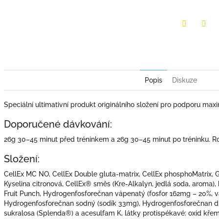
Twitter
Face
Popis
Diskuze
Speciální ultimativní produkt originálního složení pro podporu ma
Doporučené dávkování:
26g 30–45 minut před tréninkem a 26g 30–45 minut po tréninku. R
Složení:
CellEx MC NO, CellEx Double gluta-matrix, CellEx phosphoMatrix, 
Kyselina citronová, CellEx® směs (Kre-Alkalyn, jedlá soda, aroma),
Fruit Punch, Hydrogenfosforečnan vápenatý (fosfor 162mg – 20%, v
Hydrogenfosforečnan sodný (sodík 33mg), Hydrogenfosforečnan dras
sukralosa (Splenda®) a acesulfam K, látky protispékavé: oxid křem