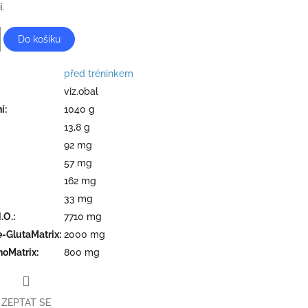
.
Do košíku
před tréninkem
viz.obal
ní
:
1040 g
13,8 g
92 mg
57 mg
162 mg
33 mg
.O.
:
7710 mg
e-GlutaMatrix
:
2000 mg
hoMatrix
:
800 mg
ZEPTAT SE