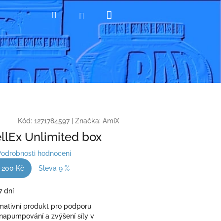
Nákupní
Hledat
Přihlášení
košík
Kód:
1271784597
|
Značka:
AmiX
llEx Unlimited box
Podrobnosti hodnocení
 200 Kč
Sleva 9 %
7 dní
imativní produkt pro podporu
napumpování a zvýšení síly v