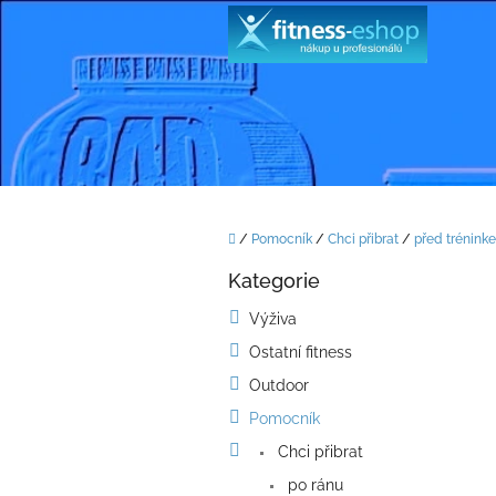
Přejít
na
obsah
Domů
/
Pomocník
/
Chci přibrat
/
před trénink
P
Kategorie
o
Přeskočit
kategorie
s
Výživa
t
Ostatní fitness
r
a
Outdoor
n
Pomocník
n
í
Chci přibrat
p
po ránu