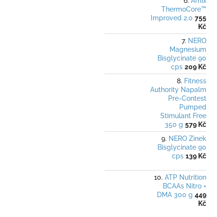
Amix
ThermoCore™
Improved 2.0
755
Kč
NERO
Magnesium
Bisglycinate 90
cps
209 Kč
Fitness
Authority Napalm
Pre-Contest
Pumped
Stimulant Free
350 g
579 Kč
NERO Zinek
Bisglycinate 90
cps
139 Kč
ATP Nutrition
BCAAs Nitro +
DMA 300 g
449
Kč