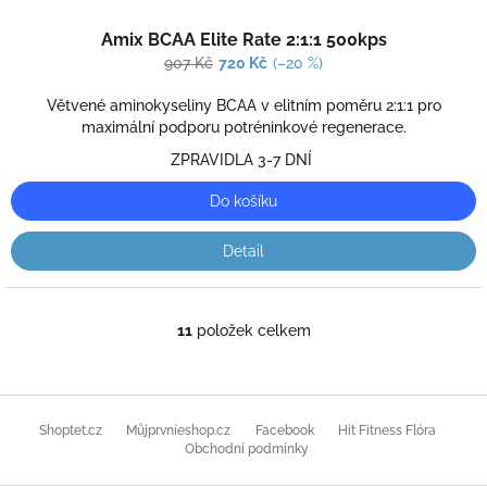
Průměrné
Amix BCAA Elite Rate 2:1:1 500kps
hodnocení
produktu
907 Kč
720 Kč
(–20 %)
je
3,0
Větvené aminokyseliny BCAA v elitním poměru 2:1:1 pro
z
maximální podporu potréninkové regenerace.
5
ZPRAVIDLA 3-7 DNÍ
hvězdiček.
Do košíku
Detail
11
položek celkem
O
v
l
á
Z
d
á
Shoptet.cz
Můjprvníeshop.cz
Facebook
Hit Fitness Flóra
a
p
Obchodní podmínky
c
a
í