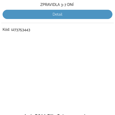
5
ZPRAVIDLA 3-7 DNÍ
hvězdiček.
Detail
Kód:
1273753443
Průměrné