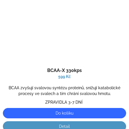
Průměrné
BCAA-X 330kps
hodnocení
produktu
599 Kč
je
5,0
BCAA zvyšují svalovou syntézu proteinů, snižují katabolické
z
procesy ve svalech a tím chrání svalovou hmotu.
5
ZPRAVIDLA 3-7 DNÍ
hvězdiček.
Do košíku
Detail