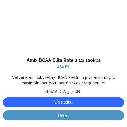
Průměrné
Amix BCAA Elite Rate 2:1:1 120kps
hodnocení
produktu
454 Kč
je
5,0
Větvené aminokyseliny BCAA v elitním poměru 2:1:1 pro
z
maximální podporu potréninkové regenerace.
5
ZPRAVIDLA 3-7 DNÍ
hvězdiček.
Do košíku
Detail