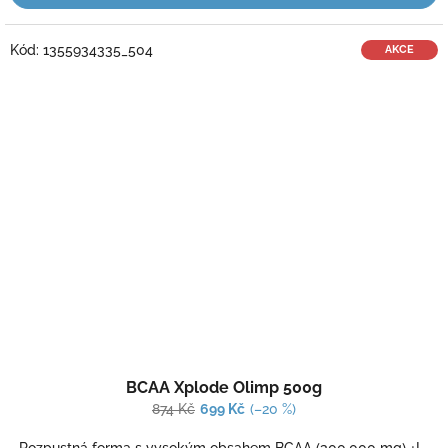
Kód:
1355934335_504
AKCE
Průměrné
BCAA Xplode Olimp 500g
hodnocení
produktu
874 Kč
699 Kč
(–20 %)
je
4,5