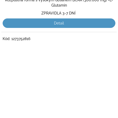
Rozpustná forma s vysokým obsahem BCAA (300.000 mg) +L-
z
Glutamin
5
ZPRAVIDLA 3-7 DNÍ
hvězdiček.
Detail
Kód:
1273752816