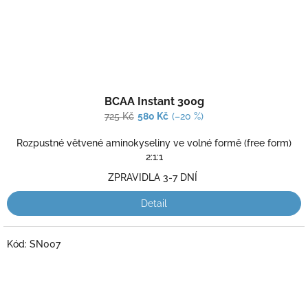
Průměrné
BCAA Instant 300g
hodnocení
produktu
725 Kč
580 Kč
(–20 %)
je
5,0
Rozpustné větvené aminokyseliny ve volné formě (free form)
z
2:1:1
5
ZPRAVIDLA 3-7 DNÍ
hvězdiček.
Detail
Kód:
SN007