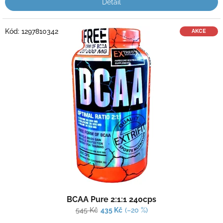
Detail
Kód:
1297810342
AKCE
Průměrné
BCAA Pure 2:1:1 240cps
hodnocení
produktu
545 Kč
435 Kč
(–20 %)
je