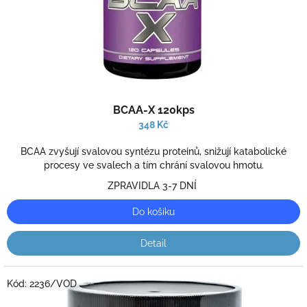
u
k
t
ů
Průměrné
BCAA-X 120kps
hodnocení
produktu
348 Kč
je
4,0
BCAA zvyšují svalovou syntézu proteinů, snižují katabolické
z
procesy ve svalech a tím chrání svalovou hmotu.
5
ZPRAVIDLA 3-7 DNÍ
hvězdiček.
Do košíku
Detail
Kód:
2236/VOD