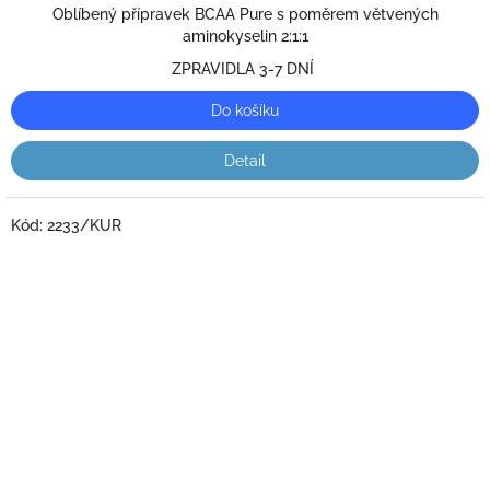
2,0
Oblíbený přípravek BCAA Pure s poměrem větvených
z
aminokyselin 2:1:1
5
ZPRAVIDLA 3-7 DNÍ
hvězdiček.
Do košíku
Detail
Kód:
2233/KUR