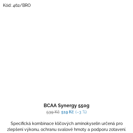
Kód:
462/BRO
Průměrné
BCAA Synergy 550g
hodnocení
produktu
539 Kč
519 Kč
(–3 %)
je
3,0
Specifická kombinace klíčových aminokyselin určená pro
z
zlepšení výkonu, ochranu svalové hmoty a podporu zotavení.