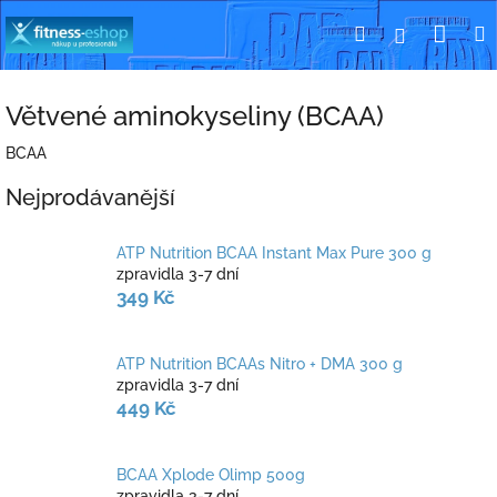
Přejít
Nák
Hledat
Přihlášení
na
obsah
koší
Větvené aminokyseliny (BCAA)
BCAA
Nejprodávanější
ATP Nutrition BCAA Instant Max Pure 300 g
zpravidla 3-7 dní
349 Kč
ATP Nutrition BCAAs Nitro + DMA 300 g
zpravidla 3-7 dní
449 Kč
BCAA Xplode Olimp 500g
zpravidla 3-7 dní