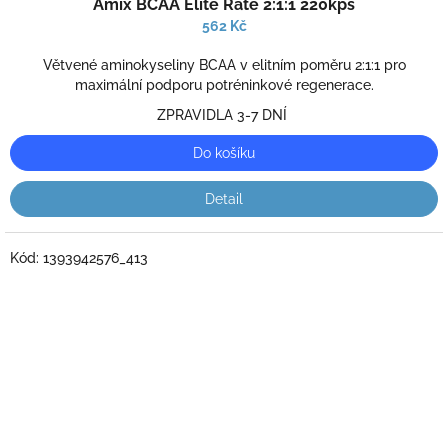
Amix BCAA Elite Rate 2:1:1 220kps
hodnocení
produktu
562 Kč
je
3,0
Větvené aminokyseliny BCAA v elitním poměru 2:1:1 pro
z
maximální podporu potréninkové regenerace.
5
ZPRAVIDLA 3-7 DNÍ
hvězdiček.
Do košíku
Detail
Kód:
1393942576_413