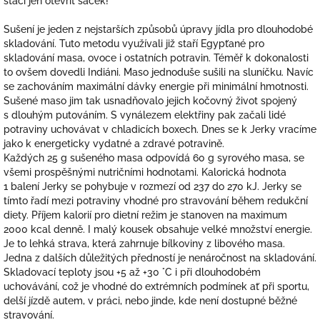
stačí jen otevřít sáček!
Sušení je jeden z nejstarších způsobů úpravy jídla pro dlouhodobé
skladování. Tuto metodu využívali již staří Egypťané pro
skladování masa, ovoce i ostatních potravin. Téměř k dokonalosti
to ovšem dovedli Indiáni. Maso jednoduše sušili na sluníčku. Navíc
se zachováním maximální dávky energie při minimální hmotnosti.
Sušené maso jim tak usnadňovalo jejich kočovný život spojený
s dlouhým putováním. S vynálezem elektřiny pak začali lidé
potraviny uchovávat v chladicích boxech. Dnes se k Jerky vracíme
jako k energeticky vydatné a zdravé potravině.
Každých 25 g sušeného masa odpovídá 60 g syrového masa, se
všemi prospěšnými nutričními hodnotami. Kalorická hodnota
1 balení Jerky se pohybuje v rozmezí od 237 do 270 kJ. Jerky se
tímto řadí mezi potraviny vhodné pro stravování během redukční
diety. Příjem kalorií pro dietní režim je stanoven na maximum
2000 kcal denně. I malý kousek obsahuje velké množství energie.
Je to lehká strava, která zahrnuje bílkoviny z libového masa.
Jedna z dalších důležitých předností je nenáročnost na skladování.
Skladovací teploty jsou +5 až +30 °C i při dlouhodobém
uchovávání, což je vhodné do extrémních podmínek ať při sportu,
delší jízdě autem, v práci, nebo jinde, kde není dostupné běžné
stravování.