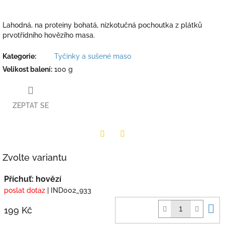
Lahodná, na proteiny bohatá, nízkotučná pochoutka z plátků
prvotřídního hovězího masa.
Kategorie
:
Tyčinky a sušené maso
Velikost balení
:
100 g
ZEPTAT SE
Twitter
Facebook
Zvolte variantu
Příchuť: hovězí
poslat dotaz
| IND002_933
D
199 Kč
k