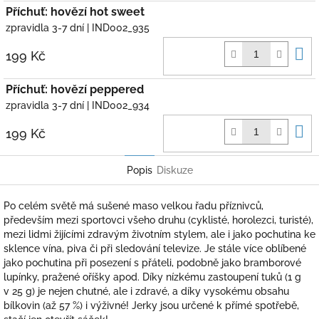
Příchuť: hovězí hot sweet
zpravidla 3-7 dní
| IND002_935
D
199 Kč
k
Příchuť: hovězí peppered
zpravidla 3-7 dní
| IND002_934
D
199 Kč
k
Popis
Diskuze
Po celém světě má sušené maso velkou řadu příznivců,
především mezi sportovci všeho druhu (cyklisté, horolezci, turisté),
mezi lidmi žijícími zdravým životním stylem, ale i jako pochutina ke
sklence vína, piva či při sledování televize. Je stále více oblíbené
jako pochutina při posezení s přáteli, podobně jako bramborové
lupínky, pražené oříšky apod. Díky nízkému zastoupení tuků (1 g
v 25 g) je nejen chutné, ale i zdravé, a díky vysokému obsahu
bílkovin (až 57 %) i výživné! Jerky jsou určené k přímé spotřebě,