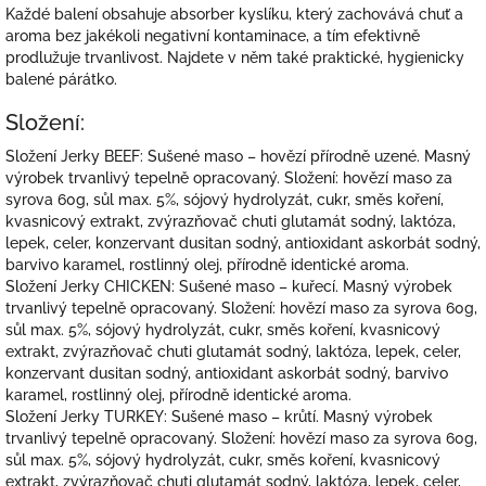
Každé balení obsahuje absorber kyslíku, který zachovává chuť a
aroma bez jakékoli negativní kontaminace, a tím efektivně
prodlužuje trvanlivost. Najdete v něm také praktické, hygienicky
balené párátko.
Složení:
Složení Jerky BEEF: Sušené maso – hovězí přírodně uzené. Masný
výrobek trvanlivý tepelně opracovaný. Složení: hovězí maso za
syrova 60g, sůl max. 5%, sójový hydrolyzát, cukr, směs koření,
kvasnicový extrakt, zvýrazňovač chuti glutamát sodný, laktóza,
lepek, celer, konzervant dusitan sodný, antioxidant askorbát sodný,
barvivo karamel, rostlinný olej, přírodně identické aroma.
Složení Jerky CHICKEN: Sušené maso – kuřecí. Masný výrobek
trvanlivý tepelně opracovaný. Složení: hovězí maso za syrova 60g,
sůl max. 5%, sójový hydrolyzát, cukr, směs koření, kvasnicový
extrakt, zvýrazňovač chuti glutamát sodný, laktóza, lepek, celer,
konzervant dusitan sodný, antioxidant askorbát sodný, barvivo
karamel, rostlinný olej, přírodně identické aroma.
Složení Jerky TURKEY: Sušené maso – krůtí. Masný výrobek
trvanlivý tepelně opracovaný. Složení: hovězí maso za syrova 60g,
sůl max. 5%, sójový hydrolyzát, cukr, směs koření, kvasnicový
extrakt, zvýrazňovač chuti glutamát sodný, laktóza, lepek, celer,