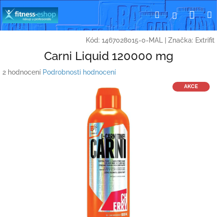
Přejít
Nák
Hledat
Přihlášení
na
obsah
koší
Kód:
1467028015-0-MAL
|
Značka:
Extrifit
Carni Liquid 120000 mg
Průměrné
2 hodnocení
Podrobnosti hodnocení
hodnocení
AKCE
produktu
je
4,0
z
5
hvězdiček.