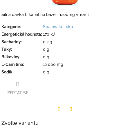
Silná dávka L-karnitinu báze - 1200mg v 10ml
Kategorie
:
Spalovače tuku
Energetická hodnota
:
170 kJ
Sacharidy
:
0,2 g
Tuky
:
0 g
Bílkoviny
:
0 g
L-Carnitine
:
12 000 mg
Sodík
:
0 g
ZEPTAT SE
Twitter
Facebook
Zvolte variantu