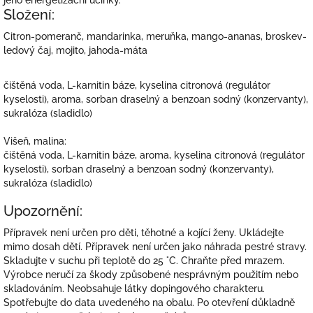
Složení:
Citron-pomeranč, mandarinka, meruňka, mango-ananas, broskev-
ledový čaj, mojito, jahoda-máta
čištěná voda, L-karnitin báze, kyselina citronová (regulátor
kyselosti), aroma, sorban draselný a benzoan sodný (konzervanty),
sukralóza (sladidlo)
Višeň, malina:
čištěná voda, L-karnitin báze, aroma, kyselina citronová (regulátor
kyselosti), sorban draselný a benzoan sodný (konzervanty),
sukralóza (sladidlo)
Upozornění:
Přípravek není určen pro děti, těhotné a kojící ženy. Ukládejte
mimo dosah dětí. Přípravek není určen jako náhrada pestré stravy.
Skladujte v suchu při teplotě do 25 °C. Chraňte před mrazem.
Výrobce neručí za škody způsobené nesprávným použitím nebo
skladováním. Neobsahuje látky dopingového charakteru.
Spotřebujte do data uvedeného na obalu. Po otevření důkladně