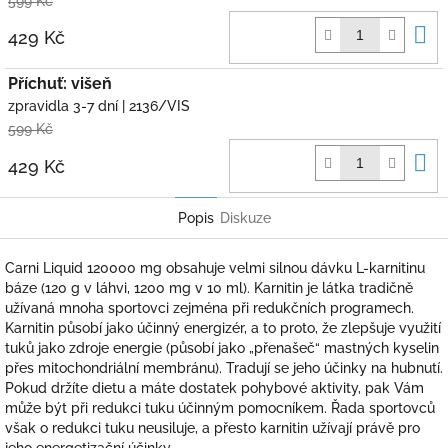
599 Kč
D
429 Kč
k
Příchuť: višeň
zpravidla 3-7 dní
| 2136/VIS
599 Kč
D
429 Kč
k
Popis
Diskuze
Carni Liquid 120000 mg obsahuje velmi silnou dávku L-karnitinu
báze (120 g v láhvi, 1200 mg v 10 ml). Karnitin je látka tradičně
užívaná mnoha sportovci zejména při redukčních programech.
Karnitin působí jako účinný energizér, a to proto, že zlepšuje využití
tuků jako zdroje energie (působí jako „přenašeč“ mastných kyselin
přes mitochondriální membránu). Tradují se jeho účinky na hubnutí.
Pokud držíte dietu a máte dostatek pohybové aktivity, pak Vám
může být při redukci tuku účinným pomocníkem. Řada sportovců
však o redukci tuku neusiluje, a přesto karnitin užívají právě pro
jeho energetizační účinky.