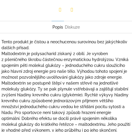
Twitter
Facebook
Popis
Diskuze
Tento produkt je čistou a neochucenou surovinou bez jakýchkoliv
dalších přísad.
Maltodextrin je polysacharid získaný z obilí. Je vyroben
z pšeničného škrobu částečnou enzymatickou hydrolýzou. Vzniká
spojením pěti molekul glukózy – jednoduchého cukru sloužícího
jako hlavní zdroj energie pro naše tělo. Výhodou tohoto spojení je
možnost pozvolnějšího uvolňování glukózy jako zdroje energie.
Maltodextrin se postupně štěpí v našem střevě na jednotlivé
molekuly glukózy. Ty se pak plynule vstřebávají a zajišťují stabilní
zvýšení hladiny krevního cukru (glykémie). Rychlé výkyvy hladiny
krevního cukru způsobené jednorázovým příjmem většího
množství jednoduchého cukru vedou ke střídání pocitu sytosti a
hladu. Pro sportovce není takový způsob hrazení energie
optimální. Dobrého efektu se docílí právě spojením několika
molekul glukózy do krátkého řetězce – maltodextrinu. Jeho použití
je vhodné před výkonem, v jeho průběhu i po jeho skončení.