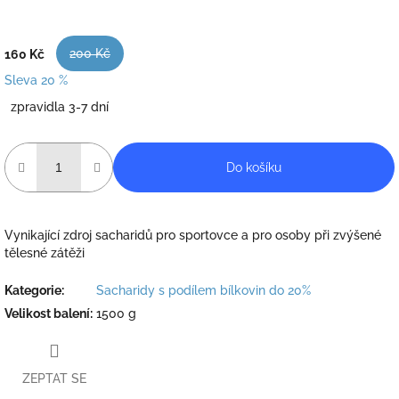
200 Kč
160 Kč
Sleva 20 %
Měrná
zpravidla 3-7 dní
cena:
Do košíku
Vynikající zdroj sacharidů pro sportovce a pro osoby při zvýšené
tělesné zátěži
Kategorie
:
Sacharidy s podílem bílkovin do 20%
Velikost balení
:
1500 g
ZEPTAT SE