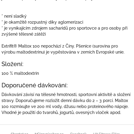
* není sladký
* je okamžitě rozpustný díky aglomerizaci
* je vynikajícím zdrojem sacharidů pro sportovce a pro osoby při
zvýšené tělesné zátěži
Extrifit® Maltox 100 nepochází z Číny. Pšenice (surovina pro
výrobu maltodextrinu) je vypěstována v zemích Evropské unie.
Složení:
100 % maltodextrin
Doporučené dávkování:
Dávkování závisí na tělesné hmotnosti, sportovní aktivitě a složení
stravy. Doporučujeme rozložit denní dávku do 2 – 3 porcí. Maltox
100 rozmixujte ve 200 ml vody, džusu nebo proteinového nápoje.
Vhodné je použití do tvarohů, jogurtů, ovesných vloček apod.
Z