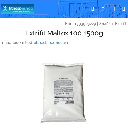
Přejít
Nák
Hledat
Přihlášení
na
obsah
koší
Kód:
1393929229
|
Značka:
Extrifit
Extrifit Maltox 100 1500g
Průměrné
1 hodnocení
Podrobnosti hodnocení
hodnocení
produktu
je
5,0
z
5
hvězdiček.