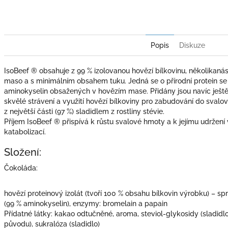
Popis
Diskuze
IsoBeef ® obsahuje z 99 % izolovanou hovězí bílkovinu, několikaná
maso a s minimálním obsahem tuku. Jedná se o přírodní protein se
aminokyselin obsažených v hovězím mase. Přidány jsou navíc ješt
skvělé strávení a využití hovězí bílkoviny pro zabudování do svalo
z největší části (97 %) sladidlem z rostliny stévie.
Příjem IsoBeef ® přispívá k růstu svalové hmoty a k jejímu udržení 
katabolizací.
Složení:
Čokoláda:
hovězí proteinový izolát (tvoří 100 % obsahu bílkovin výrobku) – s
(99 % aminokyselin), enzymy: bromelain a papain
Přídatné látky: kakao odtučněné, aroma, steviol-glykosidy (sladidlo 
původu), sukralóza (sladidlo)