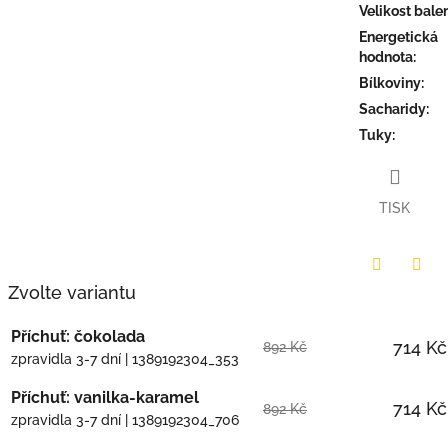
hvězdiček.
Velikost bale
Energetická
hodnota
:
Bílkoviny
:
Sacharidy
:
Tuky
:
TISK
Zvolte variantu
Twitter
Face
Příchuť: čokolada
714 Kč
892 Kč
zpravidla 3-7 dní
| 1389192304_353
Příchuť: vanilka-karamel
714 Kč
892 Kč
zpravidla 3-7 dní
| 1389192304_706