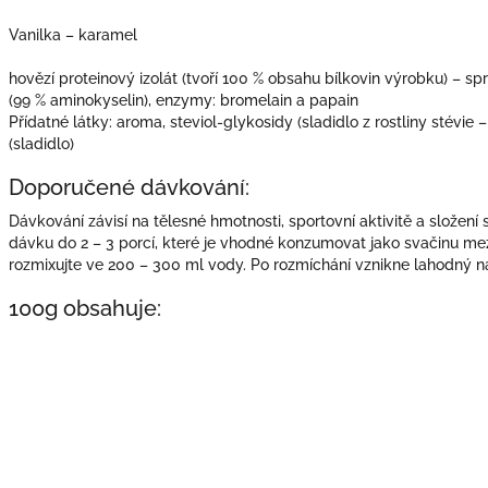
Vanilka – karamel
hovězí proteinový izolát (tvoří 100 % obsahu bílkovin výrobku) – s
(99 % aminokyselin), enzymy: bromelain a papain
Přídatné látky: aroma, steviol-glykosidy (sladidlo z rostliny stévie 
(sladidlo)
Doporučené dávkování:
Dávkování závisí na tělesné hmotnosti, sportovní aktivitě a složení
dávku do 2 – 3 porcí, které je vhodné konzumovat jako svačinu mez
rozmixujte ve 200 – 300 ml vody. Po rozmíchání vznikne lahodný n
100g obsahuje: