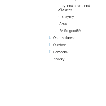
bylinné a rostlinné
přípravky
Enzymy
Akce
FA So good!®
Ostatní fitness
Outdoor
Pomocník
Značky