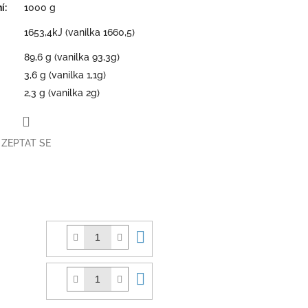
ní
:
1000 g
1653,4kJ (vanilka 1660,5)
89,6 g (vanilka 93,3g)
3,6 g (vanilka 1,1g)
2,3 g (vanilka 2g)
ZEPTAT SE
book
Do
košíku
Do
košíku