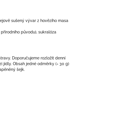
prejově sušený vývar z hovězího masa
– přírodního původu), sukralóza
 stravy. Doporučujeme rozložit denní
i jídly. Obsah jedné odměrky (= 30 g)
apěněný šejk.