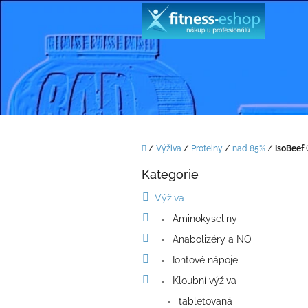
Přejít
na
obsah
Domů
/
Výživa
/
Proteiny
/
nad 85%
/
IsoBeef
P
Kategorie
o
Přeskočit
kategorie
s
Výživa
t
Aminokyseliny
r
a
Anabolizéry a NO
n
Iontové nápoje
n
í
Kloubní výživa
p
tabletovaná