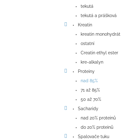
a
tekutá
n
e
tekutá a prášková
l
Kreatin
kreatin monohydrát
ostatní
Creatin ethyl ester
kre-alkalyn
Proteiny
nad 85%
71 až 85%
50 až 70%
Sacharidy
nad 20% proteinů
do 20% proteinů
Spalovače tuku