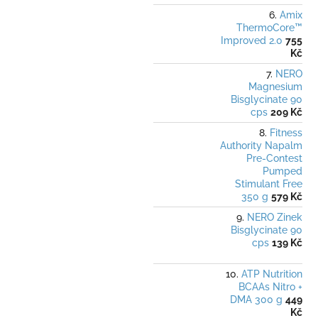
Amix
ThermoCore™
Improved 2.0
755
Kč
NERO
Magnesium
Bisglycinate 90
cps
209 Kč
Fitness
Authority Napalm
Pre-Contest
Pumped
Stimulant Free
350 g
579 Kč
NERO Zinek
Bisglycinate 90
cps
139 Kč
ATP Nutrition
BCAAs Nitro +
DMA 300 g
449
Kč