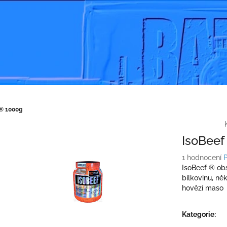
 ® 1000g
IsoBeef
Průměrné
1 hodnocení
hodnocení
IsoBeef ® obs
produktu
bílkovinu, ně
je
hovězí maso
3,0
z
Kategorie
:
5