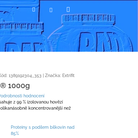
Nákupní
Hledat
Přihlášení
košík
Kód:
1389192304_353
|
Značka:
Extrifit
 ® 1000g
Podrobnosti hodnocení
ahuje z 99 % izolovanou hovězí
kolikanásobně koncentrovanější než
Proteiny s podílem bílkovin nad
85%