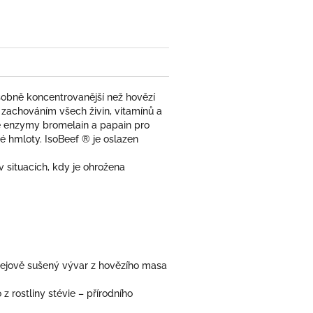
sobně koncentrovanější než hovězí
 zachováním všech živin, vitamínů a
ě enzymy bromelain a papain pro
vé hmloty. IsoBeef ® je oslazen
v situacích, kdy je ohrožena
prejově sušený vývar z hovězího masa
z rostliny stévie – přírodního