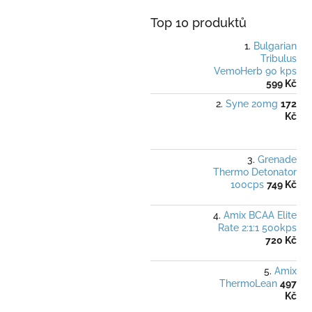
Top 10 produktů
Bulgarian
Tribulus
VemoHerb 90 kps
599 Kč
Syne 20mg
172
Kč
Grenade
Thermo Detonator
100cps
749 Kč
Amix BCAA Elite
Rate 2:1:1 500kps
720 Kč
Amix
ThermoLean
497
Kč