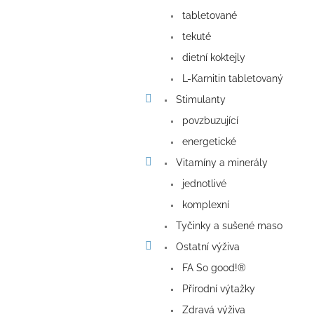
tabletované
tekuté
dietní koktejly
L-Karnitin tabletovaný
Stimulanty
povzbuzující
energetické
Vitamíny a minerály
jednotlivé
komplexní
Tyčinky a sušené maso
Ostatní výživa
FA So good!®
Přírodní výtažky
Zdravá výživa