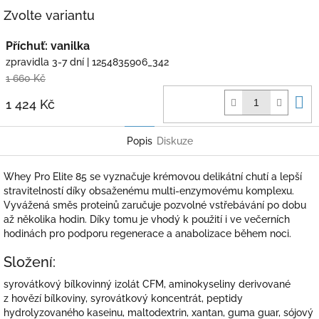
Twitter
Facebook
Zvolte variantu
Příchuť: vanilka
zpravidla 3-7 dní
| 1254835906_342
1 660 Kč
D
1 424 Kč
k
Popis
Diskuze
Whey Pro Elite 85 se vyznačuje krémovou delikátní chutí a lepší
stravitelností díky obsaženému multi-enzymovému komplexu.
Vyvážená směs proteinů zaručuje pozvolné vstřebávání po dobu
až několika hodin. Díky tomu je vhodý k použití i ve večerních
hodinách pro podporu regenerace a anabolizace během noci.
Složení:
syrovátkový bílkovinný izolát CFM, aminokyseliny derivované
z hovězí bílkoviny, syrovátkový koncentrát, peptidy
hydrolyzovaného kaseinu, maltodextrin, xantan, guma guar, sójový