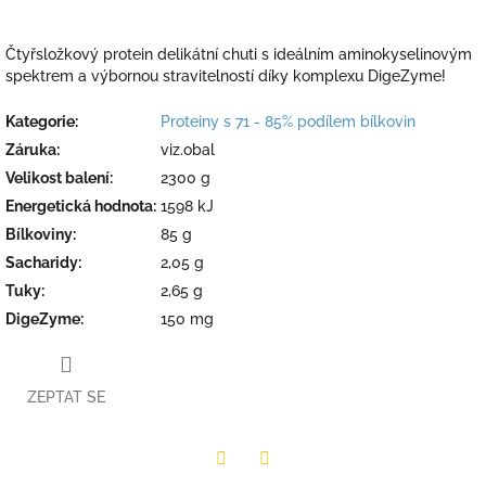
Čtyřsložkový protein delikátní chuti s ideálním aminokyselinovým
spektrem a výbornou stravitelností díky komplexu DigeZyme!
Kategorie
:
Proteiny s 71 - 85% podílem bílkovin
Záruka
:
viz.obal
Velikost balení
:
2300 g
Energetická hodnota
:
1598 kJ
Bílkoviny
:
85 g
Sacharidy
:
2,05 g
Tuky
:
2,65 g
DigeZyme
:
150 mg
ZEPTAT SE