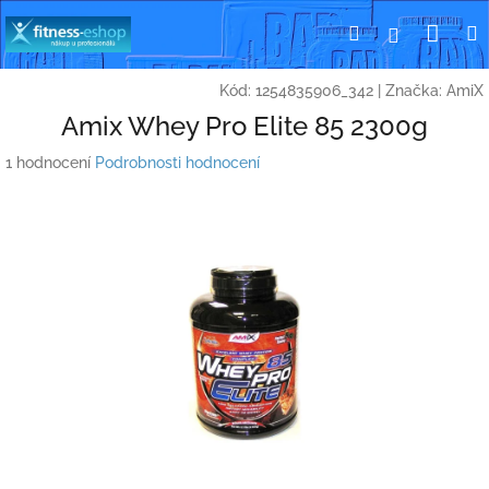
Přejít
Nák
Hledat
Přihlášení
na
obsah
koší
Kód:
1254835906_342
|
Značka:
AmiX
Amix Whey Pro Elite 85 2300g
Průměrné
1 hodnocení
Podrobnosti hodnocení
hodnocení
produktu
je
2,0
z
5
hvězdiček.