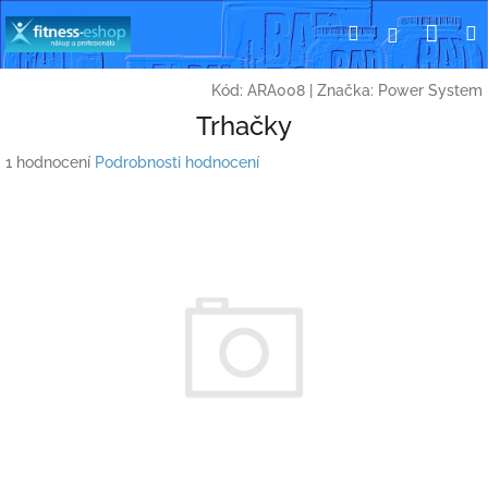
Přejít
Nák
Hledat
Přihlášení
na
obsah
koší
Kód:
ARA008
|
Značka:
Power System
Trhačky
Průměrné
1 hodnocení
Podrobnosti hodnocení
hodnocení
produktu
je
5,0
z
5
hvězdiček.