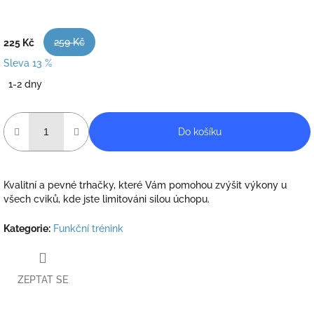
259 Kč
225 Kč
Sleva 13 %
Měrná
1-2 dny
cena:
Do košíku
Kvalitní a pevné trhačky, které Vám pomohou zvýšit výkony u
všech cviků, kde jste limitováni silou úchopu.
Kategorie
:
Funkční trénink
ZEPTAT SE