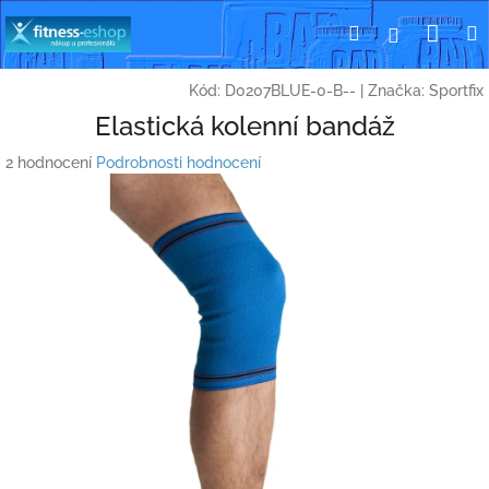
Přejít
Nák
Hledat
Přihlášení
na
obsah
koší
Kód:
D0207BLUE-0-B--
|
Značka:
Sportfix
Elastická kolenní bandáž
Průměrné
2 hodnocení
Podrobnosti hodnocení
hodnocení
produktu
je
5,0
z
5
hvězdiček.