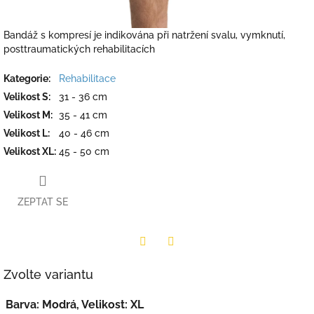
Bandáž s kompresí je indikována při natržení svalu, vymknutí,
posttraumatických rehabilitacích
Kategorie
:
Rehabilitace
Velikost S
:
31 - 36 cm
Velikost M
:
35 - 41 cm
Velikost L
:
40 - 46 cm
Velikost XL
:
45 - 50 cm
ZEPTAT SE
Twitter
Facebook
Zvolte variantu
Barva: Modrá, Velikost: XL