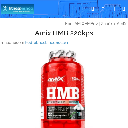
Přejít
Nák
Hledat
Přihlášení
na
obsah
koší
Kód:
AMIXHMB02
|
Značka:
AmiX
Amix HMB 220kps
Průměrné
1 hodnocení
Podrobnosti hodnocení
hodnocení
produktu
je
3,0
z
5
hvězdiček.