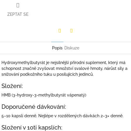
ZEPTAT SE
Twitter
Facebook
Popis
Diskuze
Hydroxymethyl­butyrát je nejsilnější přírodní suplement, který má
schopnost značně zvyšovat množství svalové hmoty, nárůst síly a
snižování podkožního tuku u posilujících jedinců.
Složení:
HMB (3-hydroxy-3-methylbutyrát vápenatý)
Doporučené dávkování:
5–10 kapslí denně. Nejlépe v rozdělených dávkách 2–3× denně.
Složení v 10ti kapslích: