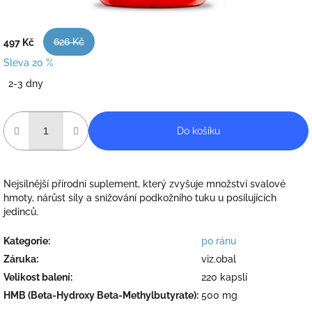
626 Kč
497 Kč
Sleva 20 %
Měrná
2-3 dny
cena:
Do košíku
Nejsilnější přírodní suplement, který zvyšuje množství svalové
hmoty, nárůst síly a snižování podkožního tuku u posilujících
jedinců.
Kategorie
:
po ránu
Záruka
:
viz.obal
Velikost balení
:
220 kapslí
HMB (Beta-Hydroxy Beta-Methylbutyrate)
:
500 mg