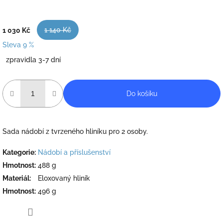
1 140 Kč
1 030 Kč
Sleva 9 %
Měrná
zpravidla 3-7 dní
cena:
Do košíku
Sada nádobí z tvrzeného hliníku pro 2 osoby.
Kategorie
:
Nádobí a příslušenství
Hmotnost
:
488 g
Materiál
:
Eloxovaný hliník
Hmotnost
:
496 g