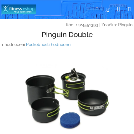
Přejít
Nák
Hledat
Přihlášení
na
obsah
koší
Kód:
1424551393
|
Značka:
Pinguin
Pinguin Double
Průměrné
1 hodnocení
Podrobnosti hodnocení
hodnocení
produktu
je
5,0
z
5
hvězdiček.