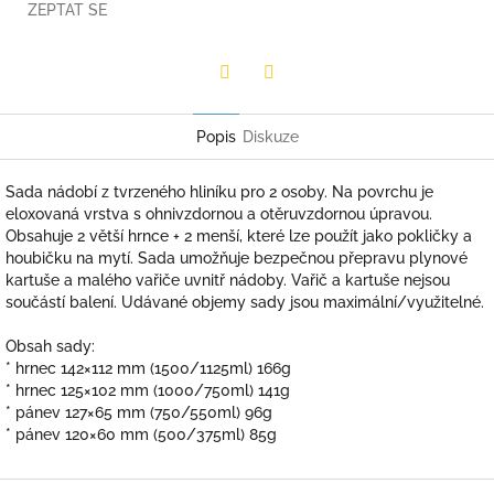
ZEPTAT SE
Twitter
Facebook
Popis
Diskuze
Sada nádobí z tvrzeného hliníku pro 2 osoby. Na povrchu je
eloxovaná vrstva s ohnivzdornou a otěruvzdornou úpravou.
Obsahuje 2 větší hrnce + 2 menší, které lze použít jako pokličky a
houbičku na mytí. Sada umožňuje bezpečnou přepravu plynové
kartuše a malého vařiče uvnitř nádoby. Vařič a kartuše nejsou
součástí balení. Udávané objemy sady jsou maximální/vyu­žitelné.
Obsah sady:
* hrnec 142×112 mm (1500/1125ml) 166g
* hrnec 125×102 mm (1000/750ml) 141g
* pánev 127×65 mm (750/550ml) 96g
* pánev 120×60 mm (500/375ml) 85g
Z