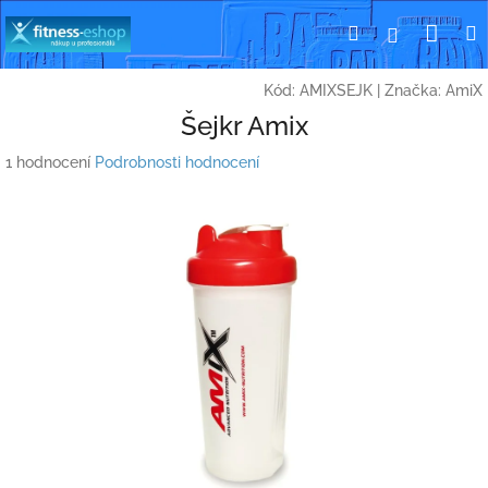
Přejít
Nák
Hledat
Přihlášení
na
obsah
koší
Kód:
AMIXSEJK
|
Značka:
AmiX
Šejkr Amix
Průměrné
1 hodnocení
Podrobnosti hodnocení
hodnocení
produktu
je
3,0
z
5
hvězdiček.