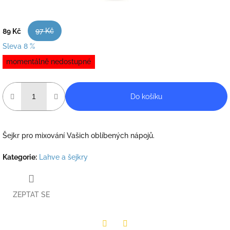
97 Kč
89 Kč
Sleva 8 %
Měrná
momentálně nedostupné
cena:
Do košíku
Šejkr pro mixování Vašich oblíbených nápojů.
Kategorie
:
Lahve a šejkry
ZEPTAT SE