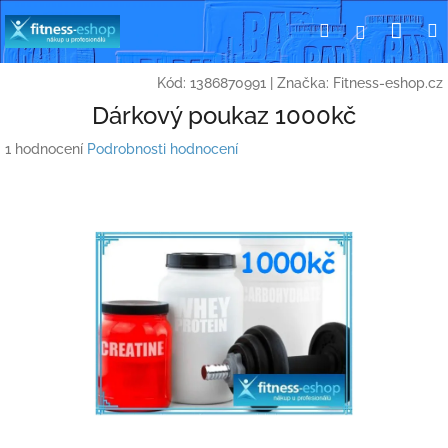
Přejít
Nák
Hledat
Přihlášení
na
obsah
koší
Kód:
1386870991
|
Značka:
Fitness-eshop.cz
Dárkový poukaz 1000kč
Průměrné
1 hodnocení
Podrobnosti hodnocení
hodnocení
produktu
je
3,0
z
5
hvězdiček.